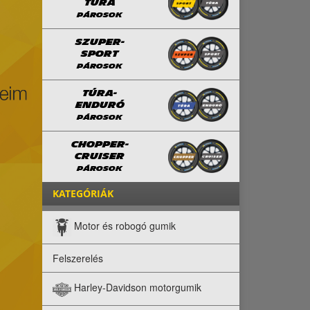
TÚRA
PÁROSOK
SZUPER-
SPORT
PÁROSOK
TÚRA-
ENDURÓ
PÁROSOK
CHOPPER-
CRUISER
PÁROSOK
KATEGÓRIÁK
Motor és robogó gumik
Felszerelés
Harley-Davidson motorgumik