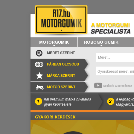
MOTORGUMIK
ROBOGÓ GUMIK
MÉRET SZERINT
Méret...
PÁRBAN OLCSÓBB
MÁRKA SZERINT
MOTOR SZERINT
Segítség a kereséshez
hat prémium márka hivatalos
a legnagyo
1
2
gyári képviselete
Magyarors
GYAKORI KÉRDÉSEK