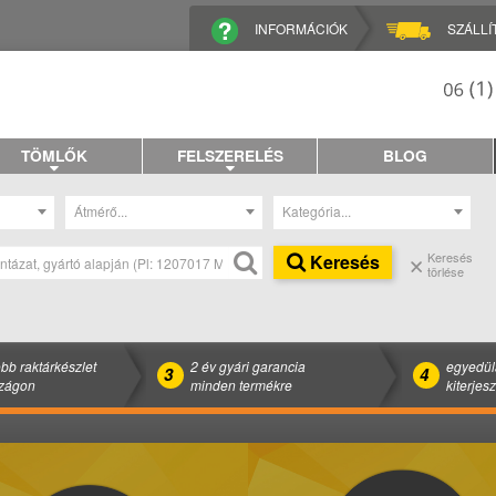
INFORMÁCIÓK
SZÁLLÍ
TÖMLŐK
FELSZERELÉS
BLOG
Átmérő...
Kategória...
Keresés
Keresés
törlése
bb raktárkészlet
2 év gyári garancia
egyedül
3
4
zágon
minden termékre
kiterjes