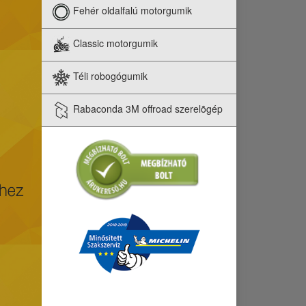
Fehér oldalfalú motorgumik
Classic motorgumik
Téli robogógumik
Rabaconda 3M offroad szerelõgép