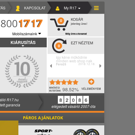
TÁS
KAPCSOLAT
My R17
KOSÁR
0
jelenleg üres!
Mobilszámaink
Még üres a kosarad
KIÁRUSÍTÁS
EZT NÉZTEM
0
Igy kéne működnie
minden web shop nak
2018.12.18.
Fero25
98.52%
MINŐSÉGI
VÉLEMÉNYEM
MUTATÓINK
8
2
0
8
6
álló R17.hu
ztett garancia
elégedett vásárló 2007-óta
PÁROS AJÁNLATOK
SPORT-