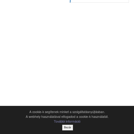
A cookie-k segítenek minket a szolgáltatásnyújtásban.
A webhely használatával elfogadod a cookie-k használatát.
További információ
Bezár