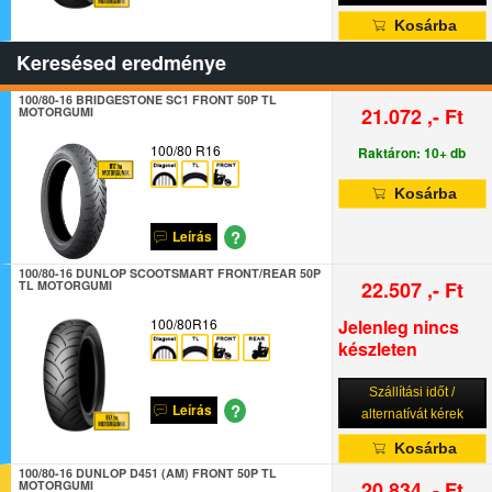
Kosárba
Keresésed eredménye
100/80-16 BRIDGESTONE SC1 FRONT 50P TL
21.072 ,- Ft
MOTORGUMI
100/80 R16
Raktáron: 10+ db
Kosárba
?
Leírás
100/80-16 DUNLOP SCOOTSMART FRONT/REAR 50P
22.507 ,- Ft
TL MOTORGUMI
100/80R16
Jelenleg nincs
készleten
Szállítási időt /
?
Leírás
alternatívát kérek
Kosárba
100/80-16 DUNLOP D451 (AM) FRONT 50P TL
20.834 ,- Ft
MOTORGUMI