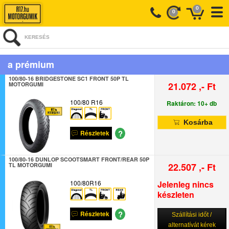
0
0
KERESÉS
a prémium
100/80-16 BRIDGESTONE SC1 FRONT 50P TL
21.072 ,- Ft
MOTORGUMI
100/80 R16
Raktáron: 10+ db
Kosárba
?
Részletek
100/80-16 DUNLOP SCOOTSMART FRONT/REAR 50P
22.507 ,- Ft
TL MOTORGUMI
100/80R16
Jelenleg nincs
készleten
?
Részletek
Szállítási időt /
alternatívát kérek