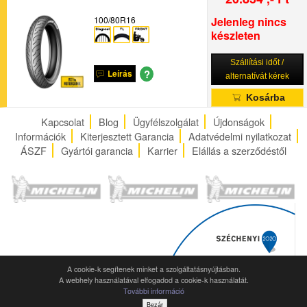
100/80R16
Jelenleg nincs
készleten
Szállítási időt /
?
Leírás
alternatívát kérek
Kosárba
Kapcsolat
Blog
Ügyfélszolgálat
Újdonságok
Információk
Kiterjesztett Garancia
Adatvédelmi nyilatkozat
ÁSZF
Gyártói garancia
Karrier
Elállás a szerződéstől
A cookie-k segítenek minket a szolgáltatásnyújtásban.
A webhely használatával elfogadod a cookie-k használatát.
További információ
Bezár