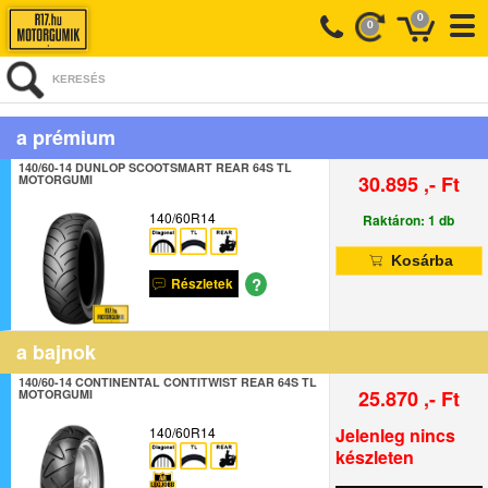
0
0
KERESÉS
a prémium
140/60-14 DUNLOP SCOOTSMART REAR 64S TL
30.895 ,- Ft
MOTORGUMI
140/60R14
Raktáron: 1 db
Kosárba
?
Részletek
a bajnok
140/60-14 CONTINENTAL CONTITWIST REAR 64S TL
25.870 ,- Ft
MOTORGUMI
140/60R14
Jelenleg nincs
készleten