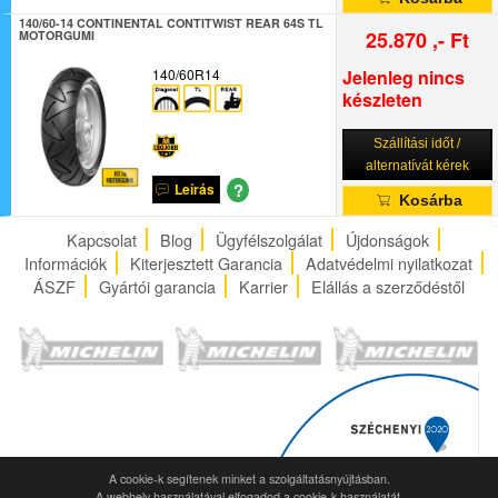
140/60-14 CONTINENTAL CONTITWIST REAR 64S TL
25.870 ,- Ft
MOTORGUMI
140/60R14
Jelenleg nincs
készleten
Szállítási időt /
alternatívát kérek
?
Leírás
Kosárba
Kapcsolat
Blog
Ügyfélszolgálat
Újdonságok
Információk
Kiterjesztett Garancia
Adatvédelmi nyilatkozat
ÁSZF
Gyártói garancia
Karrier
Elállás a szerződéstől
A cookie-k segítenek minket a szolgáltatásnyújtásban.
A webhely használatával elfogadod a cookie-k használatát.