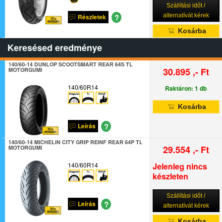
Szállítási időt /
?
alternatívát kérek
Részletek
Kosárba
Keresésed eredménye
140/60-14 DUNLOP SCOOTSMART REAR 64S TL
30.895 ,- Ft
MOTORGUMI
140/60R14
Raktáron: 1 db
Kosárba
?
Leírás
140/60-14 MICHELIN CITY GRIP REINF REAR 64P TL
29.554 ,- Ft
MOTORGUMI
140/60R14
Jelenleg nincs
készleten
Szállítási időt /
?
Leírás
alternatívát kérek
Kosárba