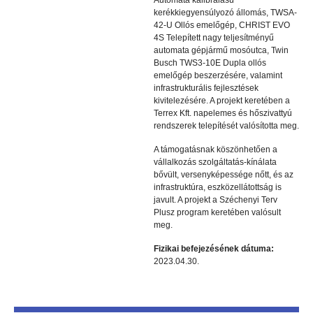
Automata kalibrálású
kerékkiegyensúlyozó állomás, TWSA-
42-U Ollós emelőgép, CHRIST EVO
4S Telepített nagy teljesítményű
automata gépjármű mosóutca, Twin
Busch TWS3-10E Dupla ollós
emelőgép beszerzésére, valamint
infrastrukturális fejlesztések
kivitelezésére. A projekt keretében a
Terrex Kft. napelemes és hőszivattyú
rendszerek telepítését valósította meg.
A támogatásnak köszönhetően a
vállalkozás szolgáltatás-kínálata
bővült, versenyképessége nőtt, és az
infrastruktúra, eszközellátottság is
javult. A projekt a Széchenyi Terv
Plusz program keretében valósult
meg.
Fizikai befejezésének dátuma:
2023.04.30.