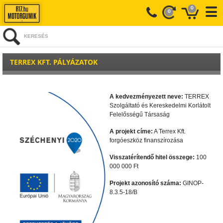
0
0
KERESÉS
TERREX KFT. PÁLYÁZATOK
A kedvezményezett neve:
TERREX
Szolgáltató és Kereskedelmi Korlátolt
Felelősségű Társaság
A projekt címe:
A Terrex Kft.
forgóeszköz finanszírozása
Visszatérítendő hitel összege:
100
000 000 Ft
Projekt azonosító száma:
GINOP-
8.3.5-18/B