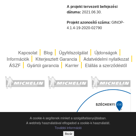
A projekt tervezett befejezési
dátuma:
2021.06.30.
Projekt azonosító száma:
GINOP-
4.1.4-19-2020-02790
Kapcsolat
Blog
Ügyfélszolgálat
Újdonságok
Információk
Kiterjesztett Garancia
Adatvédelmi nyilatkozat
ÁSZF
Gyártói garancia
Karrier
Elállás a szerződéstől
A cookie-k segítenek minket a szolgáltatásnyújtásban.
A webhely használatával elfogadod a cookie-k használatát.
További információ
Bezár