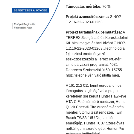
Támogatás mértéke:
70 %
Projekt azonosító száma:
GINOP-
1.2.16-22-2023-01263
Projekt tartalmának bemutatása:
A
TERREX Szolgáltató és Kereskedelmi
Kft. által megvalósítani kívánt GINOP-
1.2.16-22-2023-01263 „Technológiai
fejlesztést eredményező
eszközbeszerzés a Terrex Kft.-nél”
című pályázati programját, 4031
Debrecen Szoboszlói út 50. 15755
hrsz. telephelyén valósította meg.
A 161 212 011 forint európai uniós
támogatás segítségével a projekt
keretében sor került Hunter Hawkeye
HTA-C Futómű mérő rendszer, Hunter
Quick Check® Tire Autonóm érintés
mentes futómű teszt rendszer, Twin
Busch TWS3-18U Dupla ollós
emelőgép, Hunter TC37 Szerelővas
nélküli gumiszerelő gép, Hunter Pro