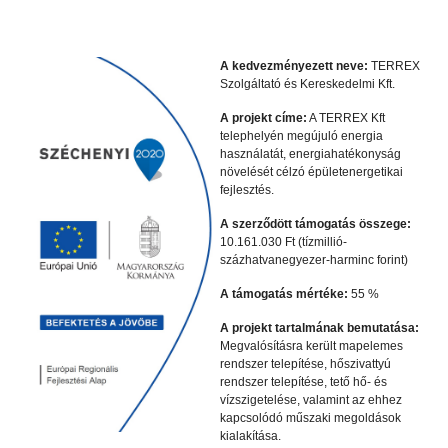
A kedvezményezett neve:
TERREX
Szolgáltató és Kereskedelmi Kft.
A projekt címe:
A TERREX Kft
telephelyén megújuló energia
használatát, energiahatékonyság
növelését célzó épületenergetikai
fejlesztés.
A szerződött támogatás összege:
10.161.030 Ft (tízmillió-
százhatvanegyezer-harminc forint)
A támogatás mértéke:
55 %
A projekt tartalmának bemutatása:
Megvalósításra került mapelemes
rendszer telepítése, hőszivattyú
rendszer telepítése, tető hő- és
vízszigetelése, valamint az ehhez
kapcsolódó műszaki megoldások
kialakítása.