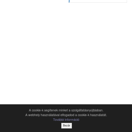
A cookie-k segítenek minket a szolgáltatásnyújtásban.
A webhely használatával elfogadod a cookie-k használatát.
További információ
Bezár