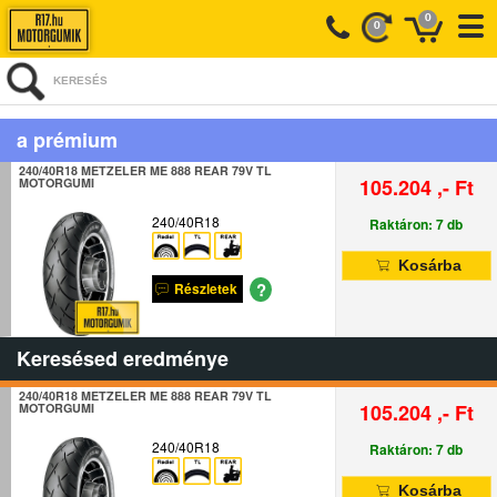
0
0
KERESÉS
a prémium
240/40R18 METZELER ME 888 REAR 79V TL
105.204 ,- Ft
MOTORGUMI
240/40R18
Raktáron: 7 db
Kosárba
?
Részletek
Keresésed eredménye
240/40R18 METZELER ME 888 REAR 79V TL
105.204 ,- Ft
MOTORGUMI
240/40R18
Raktáron: 7 db
Kosárba