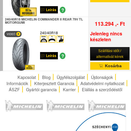
?
Leírás
240/40R18 MICHELIN COMMANDER II REAR 79V TL
113.294 ,- Ft
MOTORGUMI
240/40R18
Jelenleg nincs
VIDEÓ
készleten
Szállítási időt /
?
Leírás
alternatívát kérek
Kosárba
Kapcsolat
Blog
Ügyfélszolgálat
Újdonságok
Információk
Kiterjesztett Garancia
Adatvédelmi nyilatkozat
ÁSZF
Gyártói garancia
Karrier
Elállás a szerződéstől