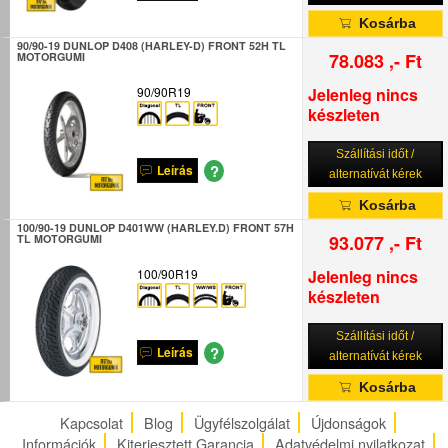
Kosárba
90/90-19 DUNLOP D408 (HARLEY-D) FRONT 52H TL
78.083 ,- Ft
MOTORGUMI
90/90R19
Jelenleg nincs
készleten
Szállítási időt /
?
Leírás
alternatívát kérek
Kosárba
100/90-19 DUNLOP D401WW (HARLEY.D) FRONT 57H
93.077 ,- Ft
TL MOTORGUMI
100/90R19
Jelenleg nincs
készleten
Szállítási időt /
?
Leírás
alternatívát kérek
Kosárba
Kapcsolat
Blog
Ügyfélszolgálat
Újdonságok
Információk
Kiterjesztett Garancia
Adatvédelmi nyilatkozat