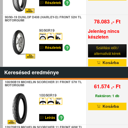
?
Részletek
90/90-19 DUNLOP D408 (HARLEY-D) FRONT 52H TL
78.083 ,- Ft
MOTORGUMI
90/90R19
Jelenleg nincs
készleten
?
Részletek
Szállítási időt /
alternatívát kérek
Kosárba
Keresésed eredménye
100/90B19 MICHELIN SCORCHER 31 FRONT 57H TL
61.574 ,- Ft
MOTORGUMI
100/90R19
Raktáron: 1 db
Kosárba
?
Leírás
120/70R19 MICHELIN SCORCHER 11 FRONT 60W TL