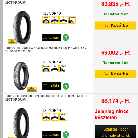
83.835 ,- Ft
MOTORGUMI
120/70R19
Raktáron: 1 db
Kosárba
?
Leírás
100/90-19 DUNLOP GT502 (HARLEY-D) FRONT 57V
69.002 ,- Ft
TL MOTORGUMI
100/90R19
Raktáron: 1 db
Kosárba
?
Leírás
130/60B19 MICHELIN SCORCHER 31 FRONT 61H TL
88.174 ,- Ft
MOTORGUMI
130/60R19
Jelenleg nincs
készleten
Szállítási időt /
?
Leírás
alternatívát kérek