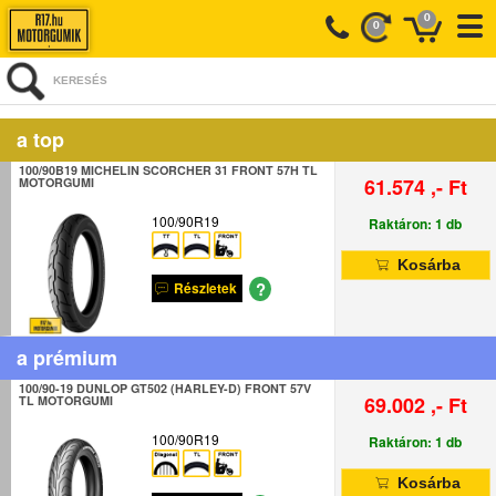
0
0
KERESÉS
a top
100/90B19 MICHELIN SCORCHER 31 FRONT 57H TL
61.574 ,- Ft
MOTORGUMI
100/90R19
Raktáron: 1 db
Kosárba
?
Részletek
a prémium
100/90-19 DUNLOP GT502 (HARLEY-D) FRONT 57V
69.002 ,- Ft
TL MOTORGUMI
100/90R19
Raktáron: 1 db
Kosárba