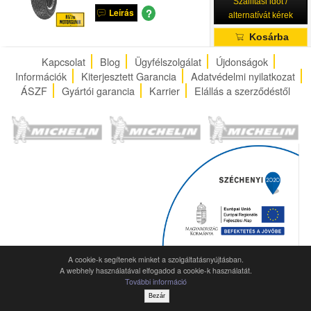
Szállítási időt /
?
Leírás
alternatívát kérek
Kosárba
Kapcsolat
Blog
Ügyfélszolgálat
Újdonságok
Információk
Kiterjesztett Garancia
Adatvédelmi nyilatkozat
ÁSZF
Gyártói garancia
Karrier
Elállás a szerződéstől
A cookie-k segítenek minket a szolgáltatásnyújtásban.
A webhely használatával elfogadod a cookie-k használatát.
További információ
Bezár