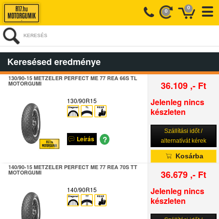
0
0
KERESÉS
Keresésed eredménye
130/90-15 METZELER PERFECT ME 77 REA 66S TL
36.109 ,- Ft
MOTORGUMI
130/90R15
Jelenleg nincs
készleten
Szállítási időt /
?
Leírás
alternatívát kérek
Kosárba
140/90-15 METZELER PERFECT ME 77 REA 70S TT
36.679 ,- Ft
MOTORGUMI
140/90R15
Jelenleg nincs
készleten