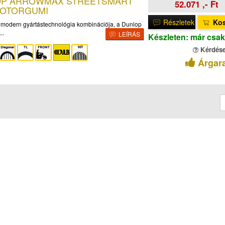
LOP ARROWMAX STREETSMART
52.071 ,- Ft
MOTORGUMI
Részletek
Ko
 modern gyártástechnológia kombinációja, a Dunlop
..
LEÍRÁS
Készleten: már csak
Kérdés
Árgar