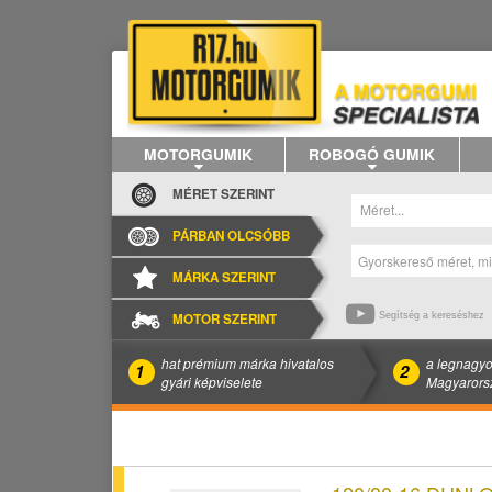
MOTORGUMIK
ROBOGÓ GUMIK
MÉRET SZERINT
Méret...
PÁRBAN OLCSÓBB
MÁRKA SZERINT
MOTOR SZERINT
Segítség a kereséshez
hat prémium márka hivatalos
a legnagyo
1
2
gyári képviselete
Magyarors