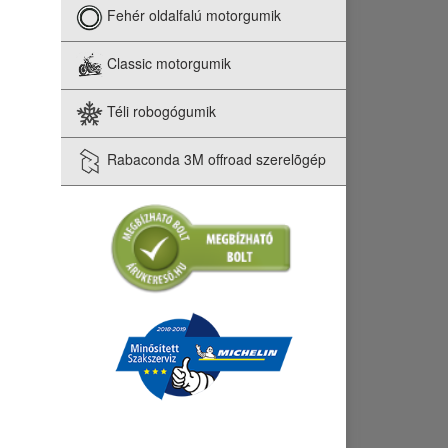
Fehér oldalfalú motorgumik
Classic motorgumik
Téli robogógumik
Rabaconda 3M offroad szerelõgép