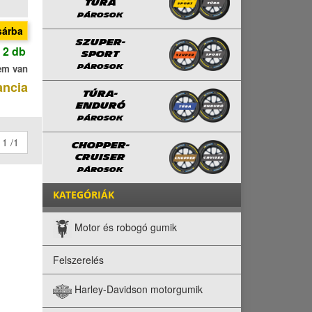
TÚRA
PÁROSOK
sárba
SZUPER-
 2 db
SPORT
em van
PÁROSOK
ancia
TÚRA-
ENDURÓ
PÁROSOK
1 /1
CHOPPER-
CRUISER
PÁROSOK
KATEGÓRIÁK
Motor és robogó gumik
Felszerelés
Harley-Davidson motorgumik