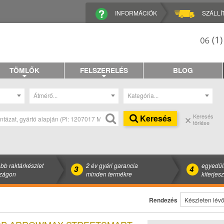
INFORMÁCIÓK
SZÁLLÍ
TÖMLŐK
FELSZERELÉS
BLOG
Átmérő...
Kategória...
Keresés
Keresés
törlése
bb raktárkészlet
2 év gyári garancia
egyedül
3
4
zágon
minden termékre
kiterjes
Rendezés
Készleten lévők e