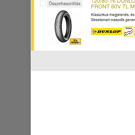
120/80-16 DUN
Összehasonlítás
FRONT 60V TL 
Klasszikus megjelenés, és
Streetsmart második gener.