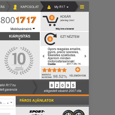
TÁS
KAPCSOLAT
My R17
KOSÁR
0
jelenleg üres!
Mobilszámaink
Még üres a kosarad
KIÁRUSÍTÁS
EZT NÉZTEM
0
Gyors reagalas emailre,
gyors, preciz szereles,
tokeletes szaktudas.
Ajanlom minden
motorostarsamnak!
2017.06.14.
Csaba
98.52%
MINŐSÉGI
VÉLEMÉNYEM
MUTATÓINK
8
2
0
9
5
álló R17.hu
ztett garancia
elégedett vásárló 2007-óta
PÁROS AJÁNLATOK
löl
×
SPORT-