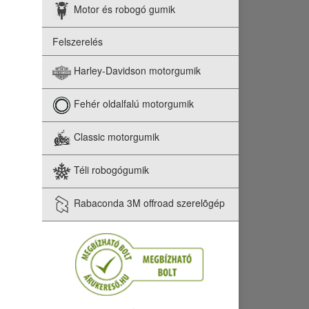
Motor és robogó gumik
Felszerelés
Harley-Davidson motorgumik
Fehér oldalfalú motorgumik
Classic motorgumik
Téli robogógumik
Rabaconda 3M offroad szerelõgép