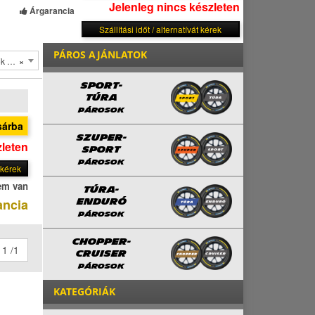
Jelenleg nincs készleten
Árgarancia
Szállítási időt / alternatívát kérek
PÁROS AJÁNLATOK
löl
×
SPORT-
TÚRA
PÁROSOK
sárba
SZUPER-
zleten
SPORT
PÁROSOK
t kérek
em van
TÚRA-
ancia
ENDURÓ
PÁROSOK
CHOPPER-
1 /1
CRUISER
PÁROSOK
KATEGÓRIÁK