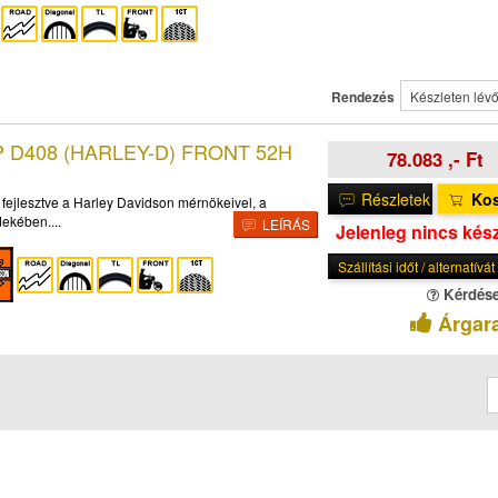
Rendezés
Készleten lévők e
P D408 (HARLEY-D) FRONT 52H
78.083 ,- Ft
Részletek
Ko
ejlesztve a Harley Davidson mérnökeivel, a
ekében....
LEÍRÁS
Jelenleg nincs kés
Szállítási időt / alternatívá
Kérdés
Árgar