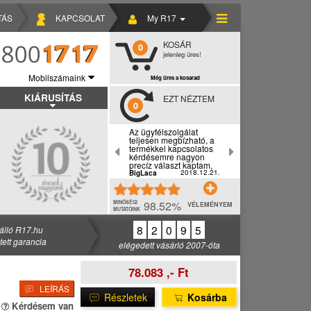
TÁS
KAPCSOLAT
My R17
KOSÁR
0
jelenleg üres!
Mobilszámaink
Még üres a kosarad
KIÁRUSÍTÁS
EZT NÉZTEM
0
Az ügyfélszolgálat
teljesen megbízható, a
termékkel kapcsolatos
kérdésemre nagyon
precíz választ kaptam,
2018.12.21.
BigLaca
98.52%
MINŐSÉGI
VÉLEMÉNYEM
MUTATÓINK
8
2
0
9
5
álló R17.hu
ztett garancia
elégedett vásárló 2007-óta
78.083 ,- Ft
LEÍRÁS
Részletek
Kosárba
Kérdésem van