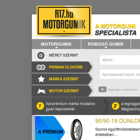
MOTORGUMIK
ROBOGÓ GUMIK
MÉRET SZERINT
Méret...
PÁRBAN OLCSÓBB
MÁRKA SZERINT
MOTOR SZERINT
Segítség a kereséshez
hat prémium márka hivatalos
a legnagyo
1
2
gyári képviselete
Magyarors
90/90-19 DUNL
Szoros együttműködésben 
A PRÉMIUM
érdekében....