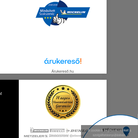
Árukereső.hu
at
A cookie-k segítenek minket a
szolgáltatásnyújtásban.