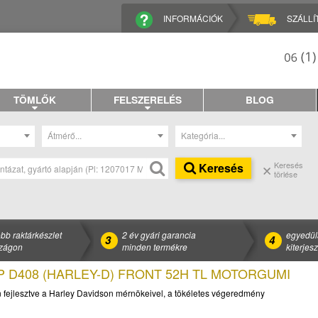
INFORMÁCIÓK
SZÁLLÍ
TÖMLŐK
FELSZERELÉS
BLOG
Átmérő...
Kategória...
Keresés
Keresés
törlése
bb raktárkészlet
2 év gyári garancia
egyedül
3
4
zágon
minden termékre
kiterjes
OP D408 (HARLEY-D) FRONT 52H TL MOTORGUMI
fejlesztve a Harley Davidson mérnökeivel, a tökéletes végeredmény