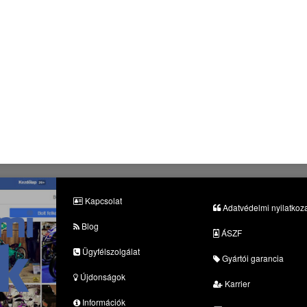
Kapcsolat
Adatvédelmi nyilatkoz
Blog
ÁSZF
Ügyfélszolgálat
Gyártói garancia
Újdonságok
Karrier
Információk