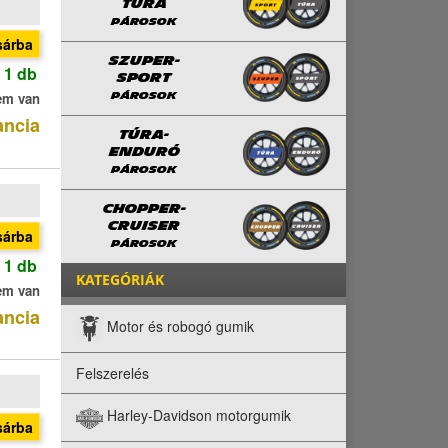
TÚRA
PÁROSOK
sárba
SZUPER-
 1 db
SPORT
em van
PÁROSOK
ancia
TÚRA-
ENDURÓ
PÁROSOK
CHOPPER-
CRUISER
sárba
PÁROSOK
 1 db
KATEGÓRIÁK
em van
ancia
Motor és robogó gumik
Felszerelés
Harley-Davidson motorgumik
sárba