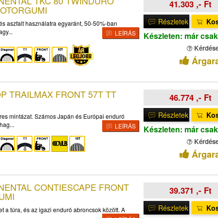
INENTAL TKC 80 TWINDURO
41.303 ,- Ft
MOTORGUMI
Részletek
Ko
 és aszfalt használatra egyaránt, 50-50%-ban
agy...
LEÍRÁS
Készleten: már csak
Kérdés
Árgar
OP TRAILMAX FRONT 57T TT
46.774 ,- Ft
Részletek
Ko
eres mintázat. Számos Japán és Európai enduró
hag...
LEÍRÁS
Készleten: már csak
Kérdés
Árgar
TINENTAL CONTIESCAPE FRONT
39.371 ,- Ft
UMI
Részletek
Ko
 a túra, és az igazi enduró abroncsok között. A
.