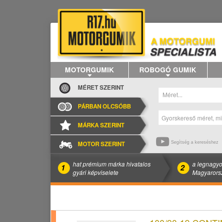
MOTORGUMIK
ROBOGÓ GUMIK
MÉRET SZERINT
Méret...
PÁRBAN OLCSÓBB
MÁRKA SZERINT
MOTOR SZERINT
Segítség a kereséshez
hat prémium márka hivatalos
a legnagyo
1
2
gyári képviselete
Magyarors