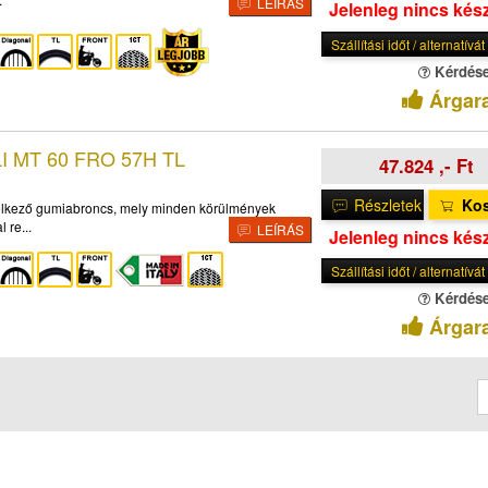
LEÍRÁS
Jelenleg nincs kés
Szállítási időt / alternatívá
Kérdés
Árgar
LI MT 60 FRO 57H TL
47.824 ,- Ft
Részletek
Ko
delkező gumiabroncs, mely minden körülmények
 re...
LEÍRÁS
Jelenleg nincs kés
Szállítási időt / alternatívá
Kérdés
Árgar