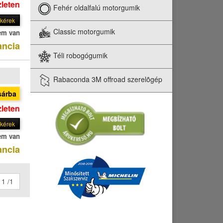
zleten
Fehér oldalfalú motorgumik
t kérek
Classic motorgumik
em van
ancia
Téli robogógumik
Rabaconda 3M offroad szerelõgép
sárba
zleten
t kérek
em van
ancia
1 /1