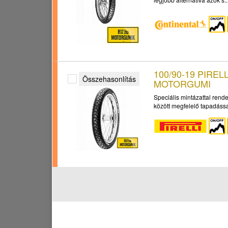
100/90-19 PIREL
Összehasonlítás
MOTORGUMI
Speciális mintázattal ren
között megfelelő tapadással