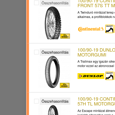
100/90-19 CONT
Összehasonlítás
FRONT 57S TT 
A Twinduró mintázat terep
alkalmas, a profilblokkok n
100/90-19 DUNL
Összehasonlítás
MOTORGUMI
A Trailmax egy igazán sik
motor ezzel az abronccsal 
100/90-19 CON
Összehasonlítás
57H TL MOTORG
Az Escape mintázat átmenet
legjobb alternatíva azok s..