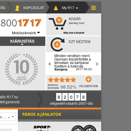
TÁS
KAPCSOLAT
My R17
KOSÁR
0
jelenleg üres!
Mobilszámaink
Még üres a kosarad
KIÁRUSÍTÁS
EZT NÉZTEM
0
Minden rendben ment.
Gyorsan kiszállították a
terméket, és kártyával
fizettem a futárnak.
2017.06.23.
Samgeza
98.52%
MINŐSÉGI
VÉLEMÉNYEM
MUTATÓINK
8
2
0
7
9
álló R17.hu
ztett garancia
elégedett vásárló 2007-óta
PÁROS AJÁNLATOK
löl
×
SPORT-