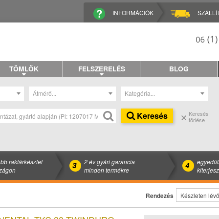
INFORMÁCIÓK
SZÁLLÍ
TÖMLŐK
FELSZERELÉS
BLOG
Átmérő...
Kategória...
Keresés
Keresés
törlése
bb raktárkészlet
2 év gyári garancia
egyedül
3
4
zágon
minden termékre
kiterjes
Rendezés
Készleten lévők e