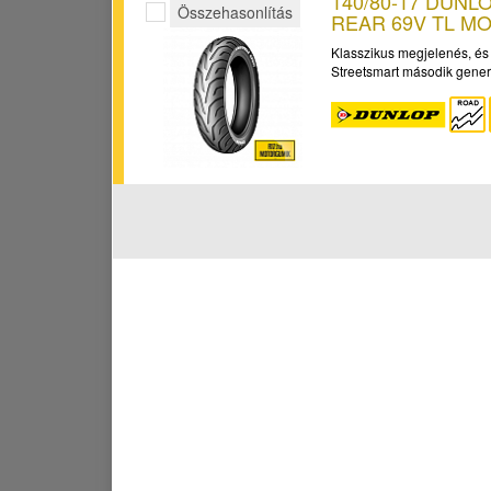
140/80-17 DUN
Összehasonlítás
REAR 69V TL M
Klasszikus megjelenés, és
Streetsmart második gener.