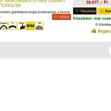
LOP ARROWMAX STREETSMART
59.677 ,- Ft
OTORGUMI
Részletek
Ko
 modern gyártástechnológia kombinációja, a Dunlop
..
LEÍRÁS
Készleten: már csak
Kérdés
Árgar