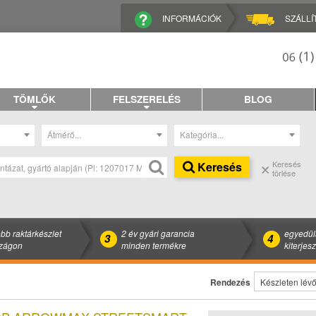
INFORMÁCIÓK
SZÁLLÍ
TÖMLŐK
FELSZERELÉS
BLOG
Átmérő...
Kategória...
Keresés
Keresés
törlése
bb raktárkészlet
2 év gyári garancia
egyedül
3
4
zágon
minden termékre
kiterjes
Rendezés
Készleten lévők e