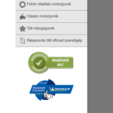
Fehér oldalfalú motorgumik
Classic motorgumik
Téli robogógumik
Rabaconda 3M offroad szerelõgép