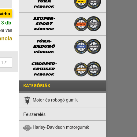
TÚRA
PÁROSOK
sárba
SZUPER-
 3 db
SPORT
em van
PÁROSOK
ancia
TÚRA-
ENDURÓ
PÁROSOK
1 /1
CHOPPER-
CRUISER
PÁROSOK
KATEGÓRIÁK
Motor és robogó gumik
Felszerelés
Harley-Davidson motorgumik