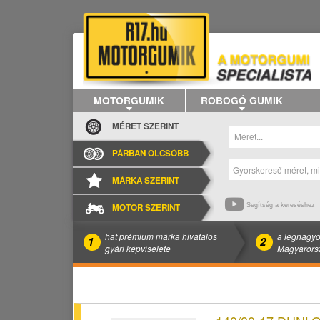
MOTORGUMIK
ROBOGÓ GUMIK
MÉRET SZERINT
Méret...
PÁRBAN OLCSÓBB
MÁRKA SZERINT
MOTOR SZERINT
Segítség a kereséshez
hat prémium márka hivatalos
a legnagyo
1
2
gyári képviselete
Magyarors