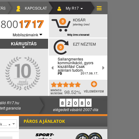
TÁS
KAPCSOLAT
My R17
KOSÁR
0
jelenleg üres!
Mobilszámaink
Még üres a kosarad
KIÁRUSÍTÁS
EZT NÉZTEM
0
Sallangmentes
kommunikáció, gyors
kiszállítás! Csak
ajánlani tudom.
2017.06.17.
PB
98.52%
MINŐSÉGI
VÉLEMÉNYEM
MUTATÓINK
8
2
0
8
0
álló R17.hu
ztett garancia
elégedett vásárló 2007-óta
PÁROS AJÁNLATOK
löl
×
SPORT-