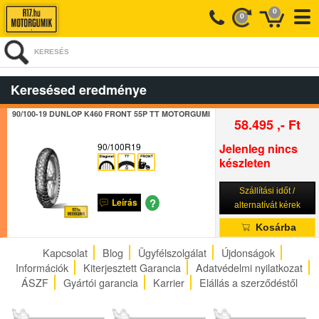
0
0
KERESÉS
Keresésed eredménye
90/100-19 DUNLOP K460 FRONT 55P TT MOTORGUMI
58.495 ,- Ft
90/100R19
Jelenleg nincs
készleten
Szállítási időt /
?
Leírás
alternatívát kérek
Kosárba
Kapcsolat
Blog
Ügyfélszolgálat
Újdonságok
Információk
Kiterjesztett Garancia
Adatvédelmi nyilatkozat
ÁSZF
Gyártói garancia
Karrier
Elállás a szerződéstől