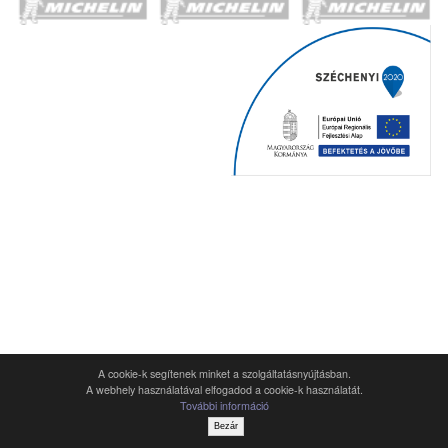
A cookie-k segítenek minket a szolgáltatásnyújtásban.
A webhely használatával elfogadod a cookie-k használatát.
További információ
Bezár