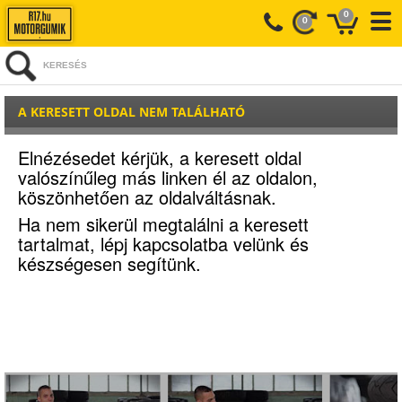
0
0
KERESÉS
A KERESETT OLDAL NEM TALÁLHATÓ
Elnézésedet kérjük, a keresett oldal
valószínűleg más linken él az oldalon,
köszönhetően az oldalváltásnak.
Ha nem sikerül megtalálni a keresett
tartalmat, lépj kapcsolatba velünk és
készségesen segítünk.