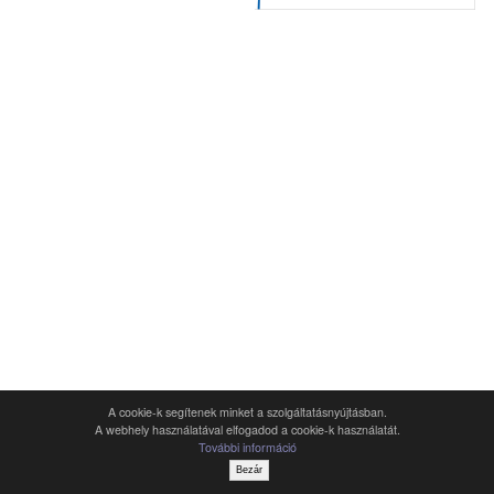
A cookie-k segítenek minket a szolgáltatásnyújtásban.
A webhely használatával elfogadod a cookie-k használatát.
További információ
Bezár