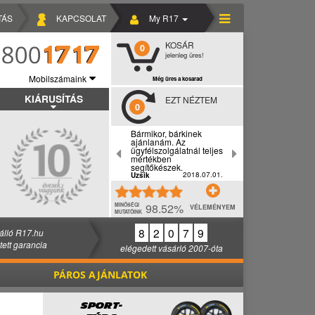
TÁS
KAPCSOLAT
My R17
KOSÁR
0
jelenleg üres!
Mobilszámaink
Még üres a kosarad
KIÁRUSÍTÁS
EZT NÉZTEM
0
Bármikor, bárkinek
ajánlanám. Az
ügyfélszolgálatnál teljes
mértékben
segítőkészek.
2018.07.01.
Uzsik
98.52%
MINŐSÉGI
VÉLEMÉNYEM
MUTATÓINK
8
2
0
7
9
álló R17.hu
ztett garancia
elégedett vásárló 2007-óta
PÁROS AJÁNLATOK
SPORT-