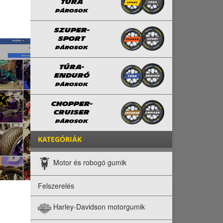
TÚRA
PÁROSOK
SZUPER-
SPORT
PÁROSOK
TÚRA-
ENDURÓ
PÁROSOK
CHOPPER-
CRUISER
PÁROSOK
KATEGÓRIÁK
Motor és robogó gumik
Felszerelés
Harley-Davidson motorgumik