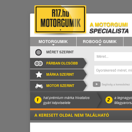
MOTORGUMIK
ROBOGÓ GUMIK
MÉRET SZERINT
Méret...
PÁRBAN OLCSÓBB
MÁRKA SZERINT
MOTOR SZERINT
Segítség a kereséshez
hat prémium márka hivatalos
a legnagyo
1
2
gyári képviselete
Magyarors
A KERESETT OLDAL NEM TALÁLHATÓ