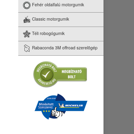
Fehér oldalfalú motorgumik
Classic motorgumik
Téli robogógumik
Rabaconda 3M offroad szerelõgép