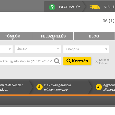
INFORMÁCIÓK
SZÁLLÍ
TÖMLŐK
FELSZERELÉS
BLOG
Átmérő...
Kategória...
Keresés
Keresés
törlése
bb raktárkészlet
2 év gyári garancia
egyedül
3
4
zágon
minden termékre
kiterjes