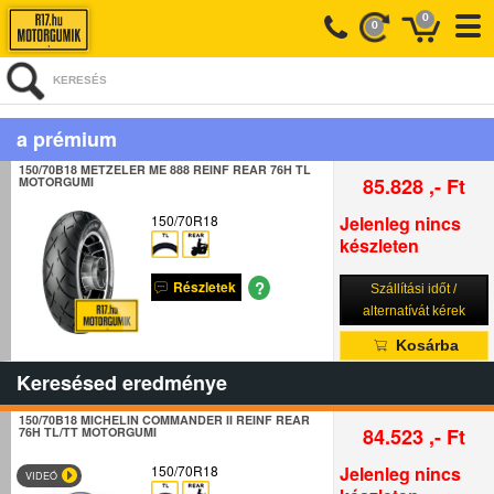
0
0
KERESÉS
a prémium
150/70B18 METZELER ME 888 REINF REAR 76H TL
85.828 ,- Ft
MOTORGUMI
150/70R18
Jelenleg nincs
készleten
?
Részletek
Szállítási időt /
alternatívát kérek
Kosárba
Keresésed eredménye
150/70B18 MICHELIN COMMANDER II REINF REAR
84.523 ,- Ft
76H TL/TT MOTORGUMI
150/70R18
Jelenleg nincs
VIDEÓ