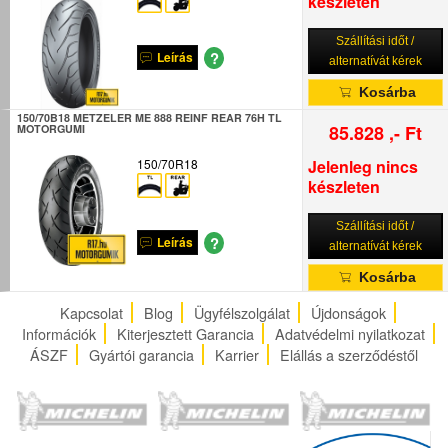
készleten
Szállítási időt /
?
Leírás
alternatívát kérek
Kosárba
150/70B18 METZELER ME 888 REINF REAR 76H TL
85.828 ,- Ft
MOTORGUMI
150/70R18
Jelenleg nincs
készleten
Szállítási időt /
?
Leírás
alternatívát kérek
Kosárba
Kapcsolat
Blog
Ügyfélszolgálat
Újdonságok
Információk
Kiterjesztett Garancia
Adatvédelmi nyilatkozat
ÁSZF
Gyártói garancia
Karrier
Elállás a szerződéstől