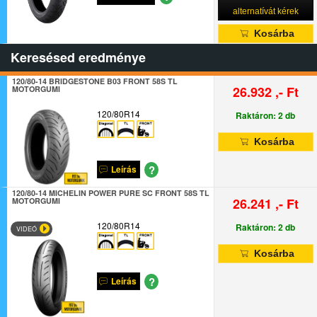
alternatívát kérek
Kosárba
Keresésed eredménye
120/80-14 BRIDGESTONE B03 FRONT 58S TL
26.932 ,- Ft
MOTORGUMI
120/80R14
Raktáron: 2 db
Kosárba
?
Leírás
120/80-14 MICHELIN POWER PURE SC FRONT 58S TL
26.241 ,- Ft
MOTORGUMI
120/80R14
Raktáron: 2 db
VIDEÓ
Kosárba
?
Leírás