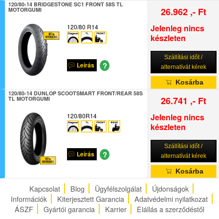
120/80-14 BRIDGESTONE SC1 FRONT 58S TL
26.962 ,- Ft
MOTORGUMI
120/80 R14
Jelenleg nincs
készleten
Szállítási időt /
?
Leírás
alternatívát kérek
Kosárba
120/80-14 DUNLOP SCOOTSMART FRONT/REAR 58S
26.741 ,- Ft
TL MOTORGUMI
120/80R14
Jelenleg nincs
készleten
Szállítási időt /
?
Leírás
alternatívát kérek
Kosárba
Kapcsolat
Blog
Ügyfélszolgálat
Újdonságok
Információk
Kiterjesztett Garancia
Adatvédelmi nyilatkozat
ÁSZF
Gyártói garancia
Karrier
Elállás a szerződéstől