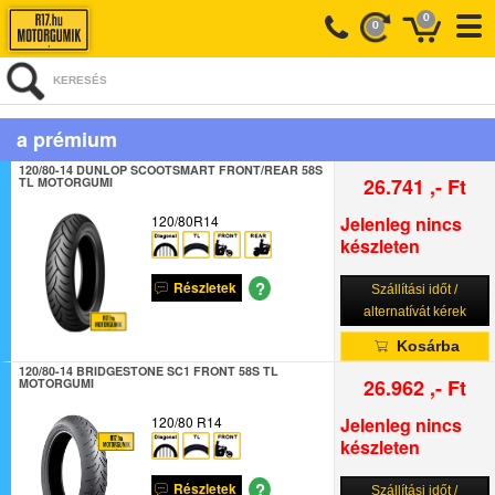
0
0
KERESÉS
a prémium
120/80-14 DUNLOP SCOOTSMART FRONT/REAR 58S
26.741 ,- Ft
TL MOTORGUMI
120/80R14
Jelenleg nincs
készleten
?
Részletek
Szállítási időt /
alternatívát kérek
Kosárba
120/80-14 BRIDGESTONE SC1 FRONT 58S TL
26.962 ,- Ft
MOTORGUMI
120/80 R14
Jelenleg nincs
készleten
?
Részletek
Szállítási időt /