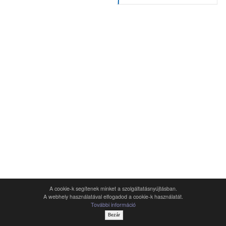
A cookie-k segítenek minket a szolgáltatásnyújtásban.
A webhely használatával elfogadod a cookie-k használatát.
További információ
Bezár