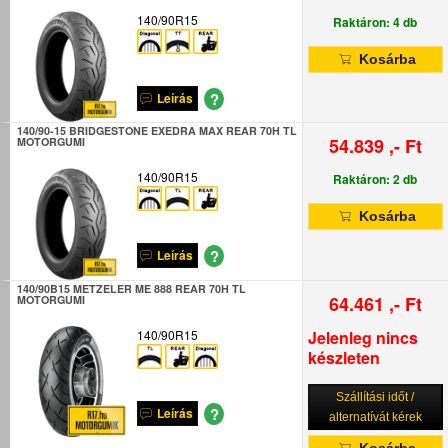
140/90R15
Raktáron: 4 db
Kosárba
?
Leírás
140/90-15 BRIDGESTONE EXEDRA MAX REAR 70H TL
54.839 ,- Ft
MOTORGUMI
140/90R15
Raktáron: 2 db
Kosárba
?
Leírás
140/90B15 METZELER ME 888 REAR 70H TL
64.461 ,- Ft
MOTORGUMI
140/90R15
Jelenleg nincs
készleten
Szállítási időt /
?
Leírás
alternatívát kérek
Kosárba