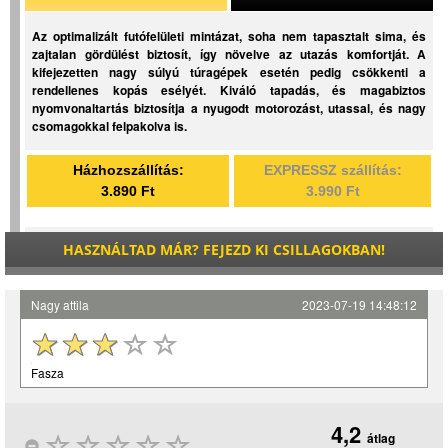
Az optimalizált futófelületi mintázat, soha nem tapasztalt sima, és
zajtalan gördülést biztosít, így növelve az utazás komfortját. A
kifejezetten nagy súlyú túragépek esetén pedig csökkenti a
rendellenes kopás esélyét. Kiváló tapadás, és magabiztos
nyomvonaltartás biztosítja a nyugodt motorozást, utassal, és nagy
csomagokkal felpakolva is.
Házhozszállítás:
EXPRESSZ szállítás:
3.890 Ft
3.990 Ft
HASZNÁLTAD MÁR? FEJEZD KI CSILLAGOKBAN!
Nagy attila
2023-07-19 14:48:12
Fasza
4,2
átlag