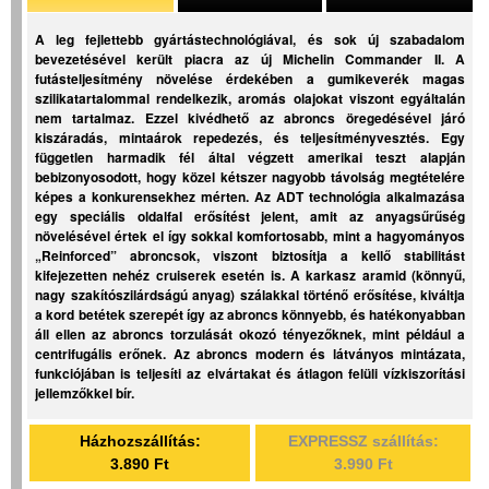
A leg fejlettebb gyártástechnológiával, és sok új szabadalom
bevezetésével került piacra az új Michelin Commander II. A
futásteljesítmény növelése érdekében a gumikeverék magas
szilikatartalommal rendelkezik, aromás olajokat viszont egyáltalán
nem tartalmaz. Ezzel kivédhető az abroncs öregedésével járó
kiszáradás, mintaárok repedezés, és teljesítményvesztés. Egy
független harmadik fél által végzett amerikai teszt alapján
bebizonyosodott, hogy közel kétszer nagyobb távolság megtételére
képes a konkurensekhez mérten. Az ADT technológia alkalmazása
egy speciális oldalfal erősítést jelent, amit az anyagsűrűség
növelésével értek el így sokkal komfortosabb, mint a hagyományos
„Reinforced” abroncsok, viszont biztosítja a kellő stabilitást
kifejezetten nehéz cruiserek esetén is. A karkasz aramid (könnyű,
nagy szakítószilárdságú anyag) szálakkal történő erősítése, kiváltja
a kord betétek szerepét így az abroncs könnyebb, és hatékonyabban
áll ellen az abroncs torzulását okozó tényezőknek, mint például a
centrifugális erőnek. Az abroncs modern és látványos mintázata,
funkciójában is teljesíti az elvártakat és átlagon felüli vízkiszorítási
jellemzőkkel bír.
Házhozszállítás:
EXPRESSZ szállítás:
3.890 Ft
3.990 Ft