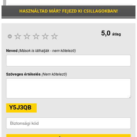
HASZNÁLTAD MÁR? FEJEZD KI CSILLAGOKBAN!
5,0
átlag
Neved
(Mások is láthatják - nem kötelező)
Szöveges értékelés
(Nem kötelező)