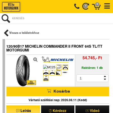
0
1
KERESÉS
Vissza a találatokhoz
120/90B17 MICHELIN COMMANDER II FRONT 64S TL/TT
MOTORGUMI
54.745,- Ft
Raktáron: 1 db
Kosárba
Várható szállítási nap: 2026.08.11 (Kedd)
Leírás
Kérdezz
Videó