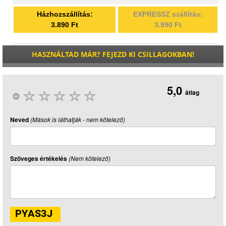
Házhozszállítás:
EXPRESSZ szállítás:
3.890 Ft
3.990 Ft
HASZNÁLTAD MÁR? FEJEZD KI CSILLAGOKBAN!
5,0
átlag
Neved
(Mások is láthatják - nem kötelező)
Szöveges értékelés
(Nem kötelező)