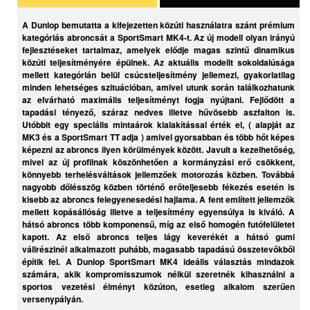
A Dunlop bemutatta a kifejezetten közúti használatra szánt prémium
kategóriás abroncsát a SportSmart MK4-t. Az új modell olyan irányú
fejlesztéseket tartalmaz, amelyek elődje magas szintű dinamikus
közúti teljesítményére épülnek. Az aktuális modellt sokoldalúsága
mellett kategórián belül csúcsteljesítmény jellemezi, gyakorlatilag
minden lehetséges szituációban, amivel utunk során találkozhatunk
az elvárható maximális teljesítményt fogja nyújtani. Fejlődött a
tapadási tényező, száraz nedves illetve hűvösebb aszfalton is.
Utóbbit egy speciális mintaárok kialakítással érték el, ( alapját az
MK3 és a SportSmart TT adja ) amivel gyorsabban és több hőt képes
képezni az abroncs ilyen körülmények között. Javult a kezelhetőség,
mivel az új profilnak köszönhetően a kormányzási erő csökkent,
könnyebb terhelésváltások jellemzőek motorozás közben. Továbbá
nagyobb dőlésszög közben történő erőteljesebb fékezés esetén is
kisebb az abroncs felegyenesedési hajlama. A fent említett jellemzők
mellett kopásállóság illetve a teljesítmény egyensúlya is kiváló. A
hátsó abroncs több komponensű, míg az első homogén futófelületet
kapott. Az első abroncs teljes lágy keverékét a hátsó gumi
vállrészinél alkalmazott puhább, magasabb tapadású összetevőkből
építik fel. A Dunlop SportSmart MK4 ideális választás mindazok
számára, akik kompromisszumok nélkül szeretnék kihasználni a
sportos vezetési élményt közúton, esetleg alkalom szerűen
versenypályán.