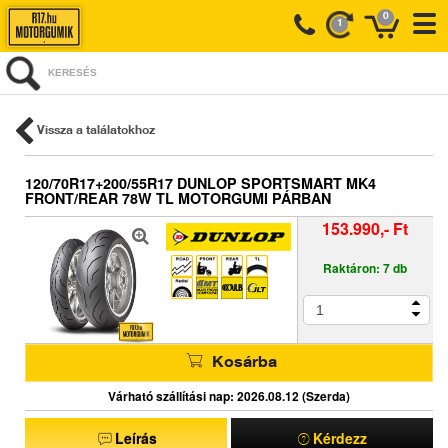
0
1
KERESÉS
Vissza a találatokhoz
120/70R17+200/55R17 DUNLOP SPORTSMART MK4
FRONT/REAR 78W TL MOTORGUMI PÁRBAN
153.990,- Ft
Raktáron: 7 db
Kosárba
Várható szállítási nap: 2026.08.12 (Szerda)
Leírás
Kérdezz