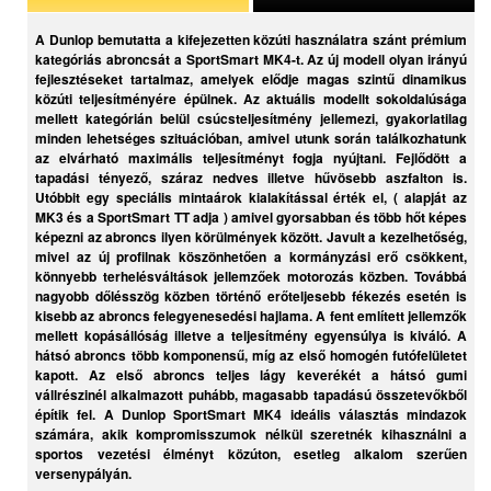
A Dunlop bemutatta a kifejezetten közúti használatra szánt prémium
kategóriás abroncsát a SportSmart MK4-t. Az új modell olyan irányú
fejlesztéseket tartalmaz, amelyek elődje magas szintű dinamikus
közúti teljesítményére épülnek. Az aktuális modellt sokoldalúsága
mellett kategórián belül csúcsteljesítmény jellemezi, gyakorlatilag
minden lehetséges szituációban, amivel utunk során találkozhatunk
az elvárható maximális teljesítményt fogja nyújtani. Fejlődött a
tapadási tényező, száraz nedves illetve hűvösebb aszfalton is.
Utóbbit egy speciális mintaárok kialakítással érték el, ( alapját az
MK3 és a SportSmart TT adja ) amivel gyorsabban és több hőt képes
képezni az abroncs ilyen körülmények között. Javult a kezelhetőség,
mivel az új profilnak köszönhetően a kormányzási erő csökkent,
könnyebb terhelésváltások jellemzőek motorozás közben. Továbbá
nagyobb dőlésszög közben történő erőteljesebb fékezés esetén is
kisebb az abroncs felegyenesedési hajlama. A fent említett jellemzők
mellett kopásállóság illetve a teljesítmény egyensúlya is kiváló. A
hátsó abroncs több komponensű, míg az első homogén futófelületet
kapott. Az első abroncs teljes lágy keverékét a hátsó gumi
vállrészinél alkalmazott puhább, magasabb tapadású összetevőkből
építik fel. A Dunlop SportSmart MK4 ideális választás mindazok
számára, akik kompromisszumok nélkül szeretnék kihasználni a
sportos vezetési élményt közúton, esetleg alkalom szerűen
versenypályán.