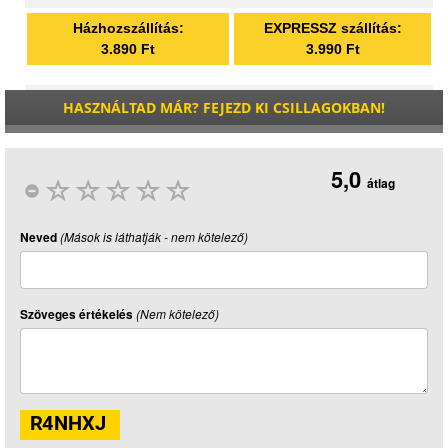
Házhozszállítás:
EXPRESSZ szállítás:
3.890 Ft
3.990 Ft
HASZNÁLTAD MÁR? FEJEZD KI CSILLAGOKBAN!
5,0
átlag
Neved
(Mások is láthatják - nem kötelező)
Szöveges értékelés
(Nem kötelező)