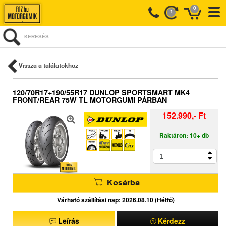
0
1
KERESÉS
Vissza a találatokhoz
120/70R17+190/55R17 DUNLOP SPORTSMART MK4
FRONT/REAR 75W TL MOTORGUMI PÁRBAN
152.990,- Ft
Raktáron: 10+ db
Kosárba
Várható szállítási nap: 2026.08.10 (Hétfő)
Leírás
Kérdezz