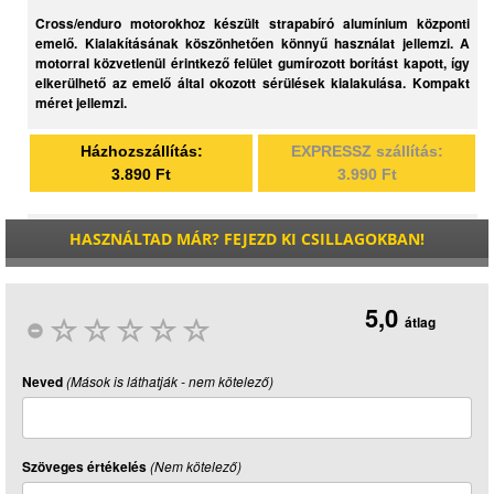
Cross/enduro motorokhoz készült strapabíró alumínium központi
emelő. Kialakításának köszönhetően könnyű használat jellemzi. A
motorral közvetlenül érintkező felület gumírozott borítást kapott, így
elkerülhető az emelő által okozott sérülések kialakulása. Kompakt
méret jellemzi.
Házhozszállítás:
EXPRESSZ szállítás:
3.890 Ft
3.990 Ft
HASZNÁLTAD MÁR? FEJEZD KI CSILLAGOKBAN!
5,0
átlag
Neved
(Mások is láthatják - nem kötelező)
Szöveges értékelés
(Nem kötelező)