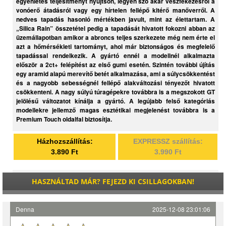
egyenletes teljesítményt nyújtson, legyen szó akár vészfékezésről a
vonóerő átadásról vagy egy hírtelen fellépő kitérő manőverről. A
nedves tapadás hasonló mértékben javult, mint az élettartam. A
„Silica Rain” összetétel pedig a tapadását hivatott fokozni abban az
üzemállapotban amikor a abroncs teljes szerkezete még nem érte el
azt a hőmérsékleti tartományt, ahol már biztonságos és megfelelő
tapadással rendelkezik. A gyártó ennél a modellnél alkalmazta
először a 2ct+ felépítést az első gumi esetén. Szintén további újítás
egy aramid alapú merevítő betét alkalmazása, ami a súlycsökkentést
és a nagyobb sebességnél fellépő alakváltozási tényezőt hivatott
csökkenteni. A nagy súlyú túragépekre továbbra is a megszokott GT
jelölésű változatot kínálja a gyártó. A legújabb felső kategóriás
modellekre jellemző magas esztétikai megjelenést továbbra is a
Premium Touch oldalfal biztosítja.
Házhozszállítás:
EXPRESSZ szállítás:
3.890 Ft
3.990 Ft
HASZNÁLTAD MÁR? FEJEZD KI CSILLAGOKBAN!
Denna
2025-12-08 23:01:06