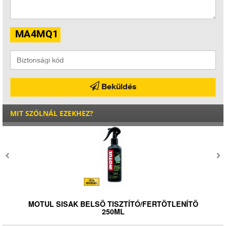
Dobi Tibor
2025-05-11 01:11:51
Bmw R 1200 Rt... 6200 km. Mindenben tökéletesen jó... lenne, ha nem
volna kegyetlenül hangos. . .
Gubi
2025-02-19 16:22:58
Beküldés
Sziasztok! Én teljes mértékben alátámasztom T. János véleményét.
Suzuki Vstrom 1050-n használom és 13.000 km-t mentem.Öt perce
MIT SZÓLNÁL EZEKHEZ?
mértem (2025.02.19. 16.10 perc) a kopásjelzőknél, elől 3,4 mm, hátul
2,2 mm-r van még. Legtöbbször két személlyel, hosszú túrákon, fullra
pakolva megyünk pályán (a lehető legkevesebbet), szerpentinen,
esőben, hidegben, melegben. A gumi tökéletesen tapad időjárási
körülményektől függetlenül. Én is azt javaslom, h a guminyomásra és a
rugózás beállítására kell figyelni.
Vizi János
2024-11-28 12:48:04
MOTUL P3 DEFEKT SPRAY 300ML
Nekem nem hozta az elvártat,szerintem semmi keresni valója sincs a