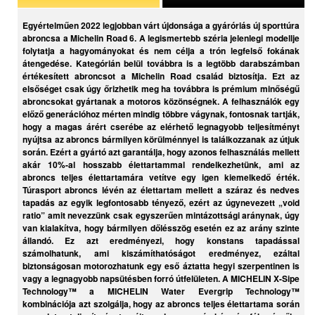
Egyértelműen 2022 legjobban várt újdonsága a gyáróriás új sporttúra
abroncsa a Michelin Road 6. A legismertebb széria jelenlegi modellje
folytatja a hagyományokat és nem célja a trón legfelső fokának
átengedése. Kategórián belül továbbra is a legtöbb darabszámban
értékesített abroncsot a Michelin Road család biztosítja. Ezt az
elsőséget csak úgy őrizhetik meg ha továbbra is prémium minőségű
abroncsokat gyártanak a motoros közönségnek. A felhasználók egy
előző generációhoz mérten mindig többre vágynak, fontosnak tartják,
hogy a magas árért cserébe az elérhető legnagyobb teljesítményt
nyújtsa az abroncs bármilyen körülménnyel is találkozzanak az útjuk
során. Ezért a gyártó azt garantálja, hogy azonos felhasználás mellett
akár 10%-al hosszabb élettartammal rendelkezhetünk, ami az
abroncs teljes élettartamára vetítve egy igen kiemelkedő érték.
Túrasport abroncs lévén az élettartam mellett a száraz és nedves
tapadás az egyik legfontosabb tényező, ezért az úgynevezett „void
ratio” amit nevezzünk csak egyszerűen mintázottsági aránynak, úgy
van kialakítva, hogy bármilyen dőlésszög esetén ez az arány szinte
állandó. Ez azt eredményezi, hogy konstans tapadással
számolhatunk, ami kiszámíthatóságot eredményez, ezáltal
biztonságosan motorozhatunk egy eső áztatta hegyi szerpentinen is
vagy a legnagyobb napsütésben forró útfelületen. A MICHELIN X-Sipe
Technology™ a MICHELIN Water Evergrip Technology™
kombinációja azt szolgálja, hogy az abroncs teljes élettartama során