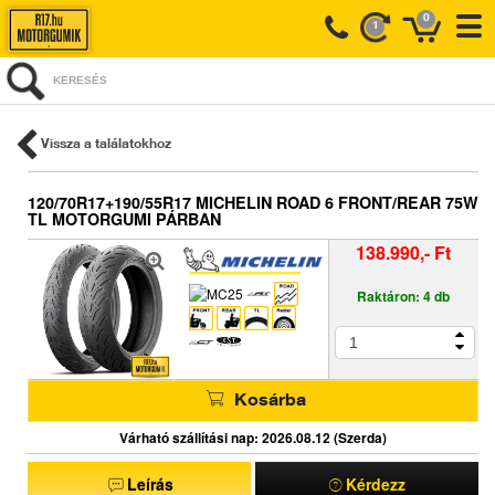
0
1
KERESÉS
Vissza a találatokhoz
120/70R17+190/55R17 MICHELIN ROAD 6 FRONT/REAR 75W
TL MOTORGUMI PÁRBAN
138.990,- Ft
Raktáron: 4 db
Kosárba
Várható szállítási nap: 2026.08.12 (Szerda)
Leírás
Kérdezz