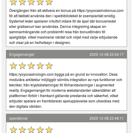
Övergången från att aktivera en bonus på https://yoyocasinobonus.com
till att faktiskt använda den i spelbiblioteket är exemplariskt smidig.
Systemet leder spelaren intuitivt vidare till de spel där bonusmedel
eller gratissnurr kan användas. Denna integrering skapar en
sammanhängande och problemfri resa från bonusförvärv till
spelglädje, vilket maximerar värdet och nöjet med varje erbjudande
och visar på en helhetssyn i designen.
Engagemanget
2025-12-08 22:54:17
https://yoyocasinologin.com byggs på en grund av innovation. Dess
modulära arkitektur möjliggör sömlös integration av nya funktioner och
tekniker, från kryptobetalningar till förhandsvisningar i augmented
reality. Engagemanget för moderna webstandarder säkerställer att
plattformen förblir i framkant gällande prestanda och säkerhet, vilket
erbjuder spelare en framtidsredo spelupplevelse som utvecklas med
den digitala världen.
operational
2025-12-08 22:48:11