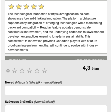
The technological foundation of https://brangocasino-ca.com
showcases forward-thinking innovation. The platform architecture
supports easy integration of emerging technologies while maintaining
backward compatibility. Regular feature updates demonstrate
continuous improvement, and the underlying codebase follows modern
development practices ensuring long-term sustainability. This
commitment to innovation provides Canadian players with a future-
proof gaming environment that will continue to evolve with industry
advancements.
Jimmy Murillo
2025-12-08 22:25:58
4,3
átlag
What stands out about https://brangocasinoslots.com is its sheer
efficiency. The login process is stripped of all superfluous steps,
Neved
(Mások is láthatják - nem kötelező)
delivering a direct and fast path to your games. There's no bloated
animation or redundant verification pages—just a clean, purpose-built
gateway. This respect for the user's time is a rare and highly valued
quality that makes returning to the platform a consistently positive
Szöveges értékelés
(Nem kötelező)
experience.