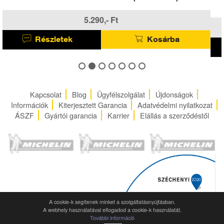
250ML
3.190,- Ft
Részletek
Kosárba
Kapcsolat
Blog
Ügyfélszolgálat
Újdonságok
Információk
Kiterjesztett Garancia
Adatvédelmi nyilatkozat
ÁSZF
Gyártói garancia
Karrier
Elállás a szerződéstől
A cookie-k segítenek minket a szolgáltatásnyújtásban.
A webhely használatával elfogadod a cookie-k használatát.
További információ