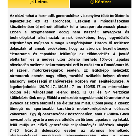
Leírás
Kérdezz
Az előző tehát a harmadik generációhoz viszonyítva több területen is
fejlesztették ezt az abroncsot. Ezeknek a módosításoknak
köszönhetően új mércét állítottak fel a túrasport abroncsok piacán.
Ebben a szegmensben eddig nem használt anyagokat és
technológiákat alkalmaztak annak érdekében, hogy egyedülálló
teljesítményt nyújtson a maga kategóriájában. Három fő területen
dolgozták át annak érdekében, hogy az abroncs kezelhetősége,
élettartama és tapadása felülmúlja az elődmodellét. A javuló
élettartam és a nedves úton történő mérhető 10%-os tapadás
növekedés mellett a bekormányzási erő is csökkent a RoadSmart IV-
el szerelt motorkerékpárok esetén. Ez legfőképp nehezebb
túrmotorok esetén nagy előny, továbbá szűkebb helyen történő
alacsony sebességű manőverezés közben van segítségünkre. A
legelterjedtebb 120/70-17+180/55-17 és 190/55-17-es méretekben
rögtön két változatban jelenik meg, itt GT és SP verziókat
különböztetünk meg. Előbbi a nehezebb nagyobb testű túramotorokra
javasolt az extra stabilitás és élettartam miatt, utóbbi pedig a kisebb
tömegű és sportosabb karakterű motorkerékpárokra célszerű
választani. Egy új összetevőnek köszönhetően, amit Hi-Silica-X-nek
nevezett el a gyártó a nedves útfelületen történő tapadás még inkább
felül múlja az előző generációk teljesítményét. Mérések alapján
7°-30° közötti dőlésszög esetén az abroncs kiemelkedő
vízkiszorítással rendelkezik biztonságosabbá téve a vizes