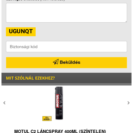
Beküldés
MIT SZÓLNÁL EZEKHEZ?
MOTUL SISAK BELSÖ TISZTÍTÓ/FERTÖTLENÍTÖ