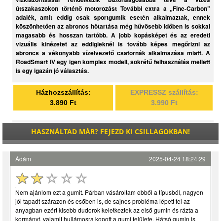
útszakaszokon történő motorozást További extra a „Fine-Carbon”
adalék, amit eddig csak sportgumik esetén alkalmaztak, ennek
köszönhetően az abroncs hőtartása még hűvösebb időben is sokkal
magasabb és hosszan tartóbb. A jobb kopásképet és az eredeti
vizuális kinézetet az eddigieknél is tovább képes megőrizni az
abroncs a vékonyabb vízelvezető csatornák alkalmazása miatt. A
RoadSmart IV egy igen komplex modell, sokrétű felhasználás mellett
is egy igazán jó választás.
Házhozszállítás:
EXPRESSZ szállítás:
3.890 Ft
3.990 Ft
HASZNÁLTAD MÁR? FEJEZD KI CSILLAGOKBAN!
Ádám
2025-04-24 18:24:29
Nem ajánlom ezt a gumit. Párban vásároltam ebből a típusból, nagyon
jól tapadt szárazon és esőben is, de sajnos probléma lépett fel az
anyagban ezért kisebb dudorok keletkeztek az első gumin és rázta a
kormányt, valamit hullámosra kopott a gumi felülete. Hátsó gumin is