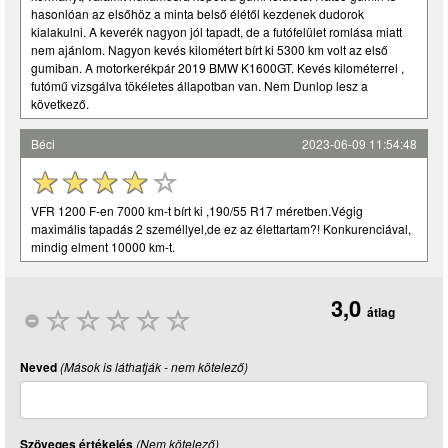
hasonlóan az elsőhöz a minta belső élétől kezdenek dudorok
kialakulni. A keverék nagyon jól tapadt, de a futófelület romlása miatt
nem ajánlom. Nagyon kevés kilométert bírt ki 5300 km volt az első
gumiban. A motorkerékpár 2019 BMW K1600GT. Kevés kilométerrel ,
futómű vizsgálva tökéletes állapotban van. Nem Dunlop lesz a
következő.
Béci
2023-06-09 11:54:48
VFR 1200 F-en 7000 km-t bírt ki ,190/55 R17 méretben.Végig
maximális tapadás 2 személlyel,de ez az élettartam?! Konkurenciával,
mindig elment 10000 km-t.
3,0
átlag
Neved
(Mások is láthatják - nem kötelező)
Szöveges értékelés
(Nem kötelező)