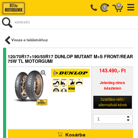
0
1
KERESÉS
Vissza a találatokhoz
120/70R17+190/55R17 DUNLOP MUTANT M+S FRONT/REAR
75W TL MOTORGUMI
143.490,- Ft
Jelenleg nincs
készleten
Szállítási időt /
alternatívát kérek
Kosárba