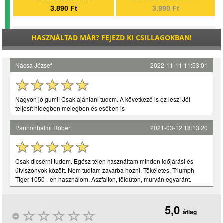
3.890 Ft
3.990 Ft
HASZNÁLTAD MÁR? FEJEZD KI CSILLAGOKBAN!
Nácsa József
2022-11-11 11:53:01
Nagyon jó gumi! Csak ajánlani tudom. A következő is ez lesz! Jól
teljesít hidegben melegben és esőben is
Pannonhalmi Róbert
2021-03-12 18:13:20
Csak dicsérni tudom. Egész télen használtam minden időjárási és
útviszonyok között. Nem tudtam zavarba hozni. Tökéletes. Triumph
Tiger 1050 - en használom. Aszfalton, földúton, murván egyaránt.
5,0
átlag