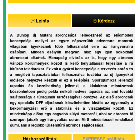
Leírás
Kérdezz
A Dunlop új Mutant abroncsába felfedezhető az elődmodell
koncepciója mellyel az egyre népszerűbb adventure motorok
világában igyekeznek több felhasználót erre az irányvonalra
csábítani. Minden esélyük megvan, hisz egy igen sokoldalú
abroncsot alkottak. Manapság elvárás az is, hogy egy abroncs
változó körülmények között is kellő helytállással teljesítse a rá
kitűzött feladatokat. Ez volt a gyártó koncepciója a tervezés során és
a meglévő tapasztalatokat felhasználva továbbá az új igényeket
előtérbe helyezve készült el ez a felépítés. Sportgumikra jellemző
tapadás és kezelhetőség jellemzi, a kialakított mintázatnak
köszönhetően pedig példa nélküli nedves tapadás az, ami további
sajátossága a túragumik tartósságával ötvözve. Az első abroncsál
egy speciális DFF eljárásnak köszönhetően ideális az egyensúly a
bekormányzási erő a stabilitás és a visszajelzés között. Ez
mindenképp előny egy nagyobb súlyú motornál, ahol az abroncs fő
szerepet játszik egy irányváltás során. M+S minősítéssel rendelkezi
gumi, ami a legtöbb túraendúró abroncs sajátossága.
Házhozszállítás:
EXPRESSZ szállítás: