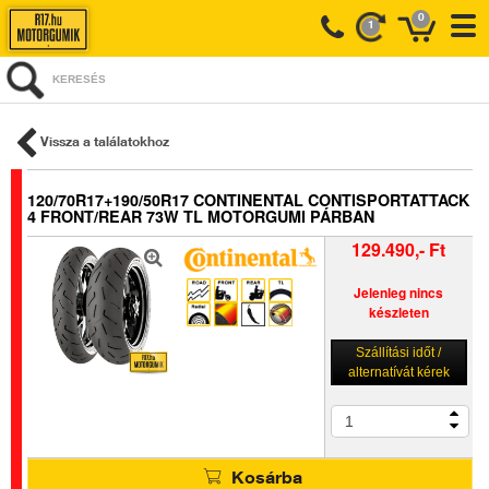
0
1
KERESÉS
Vissza a találatokhoz
120/70R17+190/50R17 CONTINENTAL CONTISPORTATTACK
4 FRONT/REAR 73W TL MOTORGUMI PÁRBAN
129.490,- Ft
Jelenleg nincs
készleten
Szállítási időt /
alternatívát kérek
Kosárba