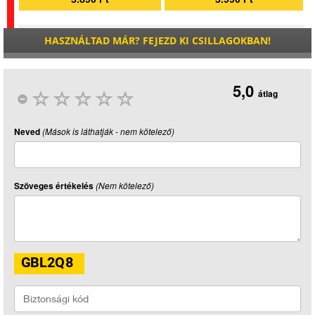
HASZNÁLTAD MÁR? FEJEZD KI CSILLAGOKBAN!
5,0
átlag
Neved
(Mások is láthatják - nem kötelező)
Szöveges értékelés
(Nem kötelező)