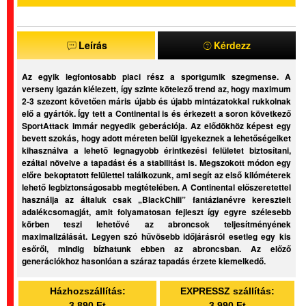
Leírás
Kérdezz
Az egyik legfontosabb piaci rész a sportgumik szegmense. A
verseny igazán kiélezett, így szinte kötelező trend az, hogy maximum
2-3 szezont követően máris újabb és újabb mintázatokkal rukkolnak
elő a gyártók. Így tett a Continental is és érkezett a soron következő
SportAttack immár negyedik geberációja. Az elődökhöz képest egy
bevett szokás, hogy adott méreten belül igyekeznek a lehetőségeiket
kihasználva a lehető legnagyobb érintkezési felületet biztosítani,
ezáltal növelve a tapadást és a stabilitást is. Megszokott módon egy
előre bekoptatott felülettel találkozunk, ami segít az első kilóméterek
lehető legbiztonságosabb megtételében. A Continental előszeretettel
használja az általuk csak „BlackChili” fantázianévre keresztelt
adalékcsomagját, amit folyamatosan fejleszt így egyre szélesebb
körben teszi lehetővé az abroncsok teljesítményének
maximalizálását. Legyen szó hűvösebb időjárásról esetleg egy kis
esőről, mindig bízhatunk ebben az abroncsban. Az előző
generációkhoz hasonlóan a száraz tapadás érzete kiemelkedő.
Házhozszállítás:
EXPRESSZ szállítás:
3.890 Ft
3.990 Ft