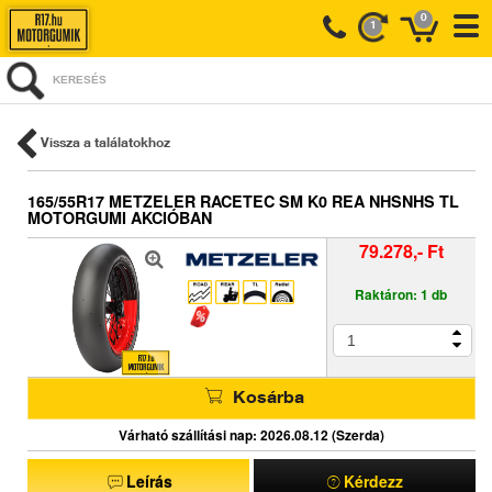
0
1
KERESÉS
Vissza a találatokhoz
165/55R17 METZELER RACETEC SM K0 REA NHSNHS TL
MOTORGUMI AKCIÓBAN
79.278,- Ft
Raktáron: 1 db
Kosárba
Várható szállítási nap: 2026.08.12 (Szerda)
Leírás
Kérdezz