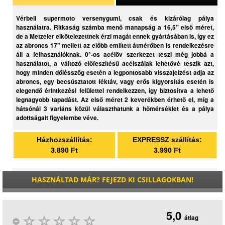
Vérbeli supermoto versenygumi, csak és kizárólag pálya
használatra. Ritkaság számba menő manapság a 16,5” első méret,
de a Metzeler elkötelezettnek érzi magát ennek gyártásában is, így ez
az abroncs 17” mellett az előbb említett átmérőben is rendelkezésre
áll a felhasználóknak. 0°-os acélöv szerkezet teszi még jobbá a
használatot, a változó előfeszítésű acélszálak lehetővé teszik azt,
hogy minden dőlésszög esetén a legpontosabb visszajelzést adja az
abroncs, egy becsúsztatott féktáv, vagy erős kigyorsítás esetén is
elegendő érintkezési felülettel rendelkezzen, így biztosítva a lehető
legnagyobb tapadást. Az első méret 2 keverékben érhető el, míg a
hátsónál 3 variáns közül választhatunk a hőmérséklet és a pálya
adottságait figyelembe véve.
Házhozszállítás:
EXPRESSZ szállítás:
3.890 Ft
3.990 Ft
HASZNÁLTAD MÁR? FEJEZD KI CSILLAGOKBAN!
5,0
átlag