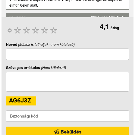
elmúlt 6ekm alatt.
Kawaman
2021-03-14 09:49:13
4,1
átlag
Z400 asomon 45Le kb 20 ezret birt sztem ez jo átlag , vizes utat
annyira nem szerette de a száraz Svájci hegyekbe jol lehetett dönteni
Neved
(Mások is láthatják - nem kötelező)
,15ezer után már kilaposodott futófelület miatt a kanyarok nem voltak
olyan jok neki Sajna nagyon sokat csak egyenesbe mentem vele Több
kanyart kellett volna beiktatni De ez minden gumival igy van
Szöveges értékelés
(Nem kötelező)
Beküldés