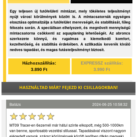
Egy teljesen új futófelületi mintázat, mely tökéletes teljesítményt
nyújt városi körülmények között is. A mintacsatornák egységes
elosztása optimalizálja a futófelület merevségét, és stabilitását, főleg
fékezés során. A speciálisan elhelyezett, és megnövelt mennyiségű
mintacsatorna csökkenti az aquaplaning lehetőségét. Az abroncs
szerkezete könnyű, és rugalmas a kiemelkedő komfort,
kezelhetőség, és stabilitás érdekében. A szilikadús keverék kiváló
nedves tapadást, és magas futásteljesítményt biztosít.
Házhozszállítás:
EXPRESSZ szállítás:
3.890 Ft
3.990 Ft
HASZNÁLTAD MÁR? FEJEZD KI CSILLAGOKBAN!
Balázs
2024-06-25 10:58:32
MT09 Tracer-en 6ezernél már hátul szinte elkopott, még 500-1000km
van benne, sportosabb vezetési stílussal. Tapadásával viszont nagyon
elégedett vagyok, száraz körülmények között (esőben ritkán megyek).