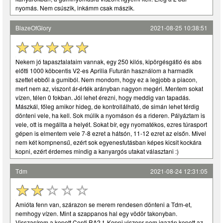
nyomás. Nem csúszik, inkámm csak mászik.
BlazeOfGlory
2021-08-25 10:38:51
Nekem jó tapasztalataim vannak, egy 250 kilós, kipörgésgátló és abs
előtti 1000 köbcentis V2-es Aprilia Futurán használom a harmadik
szettet ebből a gumiból. Nem mondom, hogy ez a legjobb a piacon,
mert nem az, viszont ár-érték arányban nagyon megéri. Mentem sokat
vízen, télen 0 fokban. Jól lehet érezni, hogy meddig van tapadás.
Mászkál, főleg amikor hideg, de kontrollálható, de simán lehet térdig
dönteni vele, ha kell. Sok múlik a nyomáson és a rideren. Pályáztam is
vele, ott is megállta a helyét. Sokat bír, egy nyomatékos, ezres túrasport
gépen is elmentem vele 7-8 ezret a hátsón, 11-12 ezret az elsőn. Mivel
nem két kompnensű, ezért sok egyenesfutásban képes kicsit kockára
kopni, ezért érdemes mindig a kanyargós utakat választani :)
Tdm
2021-08-24 12:31:05
Amióta fenn van, szárazon se merem rendesen dönteni a Tdm-et,
nemhogy vízen. Mint a szappanos hal egy vödör takonyban.
Visszasírom a kopott Conti RA2-t. Kopni viszonr nem igazán kopott az