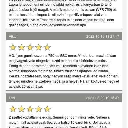
Lapra lehet dönteni minden további nélkül, és a kanyarban történő
gázadásokra is jól reagál. A másik motoromon is ez van (VFR 750) ott
mintha lassabban kopna kicsit, szintén pozitív a tapasztalat vele
tapadást tekintve. A Tracerre a kopás miatt nem vettem ezt újra, nem
gazdaságos, hiába olcsó, egyébként venném újra.
Viktor
2022-10-15 18:27:17
A 3. ilyen gumit teszem a 750-es GSX-emre. Mindenben maximálisan
meg vagyok vele elégedve, ezért már nem is kísérletezek mással.
Eddig minden helyzetben társ volt, remélem a jövőben is az lesz.
Normál tempóban motorozó, túrázó stílushoz ajánlom leginkább.
Persze hozzáteszem, hogy nagyon szép mélyeket is lehet vele dönteni,
tényleg minden helyzetben megállja a helyét. Nálam kb.15e-et megy el
az első, 20-at a hátsó.
Feri.
2021-08-29 19:18:37
2 szettet koptattam le eddig. Semmi gondom nincs vele. Nekem a
motor miatt az első csak 6ezret, a hátsó 15 ezret bìr ki. Jól tapad a
kanyarokban, a guminyomasra viszont figyelni kell. Elèg a 2 bár