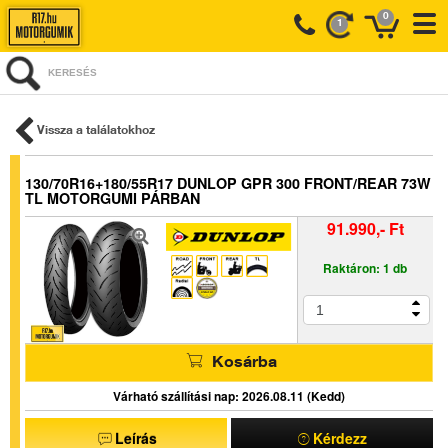
0
1
KERESÉS
Vissza a találatokhoz
130/70R16+180/55R17 DUNLOP GPR 300 FRONT/REAR 73W
TL MOTORGUMI PÁRBAN
91.990,- Ft
Raktáron: 1 db
Kosárba
Várható szállítási nap: 2026.08.11 (Kedd)
Leírás
Kérdezz