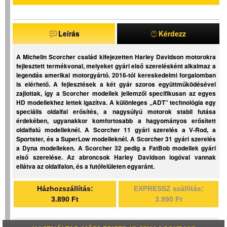
Leírás
Kérdezz
A Michelin Scorcher család kifejezetten Harley Davidson motorokra
fejlesztett termékvonal, melyeket gyári első szerelésként alkalmaz a
legendás amerikai motorgyártó. 2016-tól kereskedelmi forgalomban
is elérhető. A fejlesztések a két gyár szoros együttműködésével
zajlottak, így a Scorcher modellek jellemzői specifikusan az egyes
HD modellekhez lettek igazítva. A különleges „ADT” technológia egy
speciális oldalfal erősítés, a nagysúlyú motorok stabil futása
érdekében, ugyanakkor komfortosabb a hagyományos erősített
oldalfalú modelleknél. A Scorcher 11 gyári szerelés a V-Rod, a
Sportster, és a SuperLow modelleknél. A Scorcher 31 gyári szerelés
a Dyna modelleken. A Scorcher 32 pedig a FatBob modellek gyári
első szerelése. Az abroncsok Harley Davidson logóval vannak
ellátva az oldalfalon, és a futófelületen egyaránt.
Házhozszállítás:
EXPRESSZ szállítás:
3.890 Ft
3.990 Ft