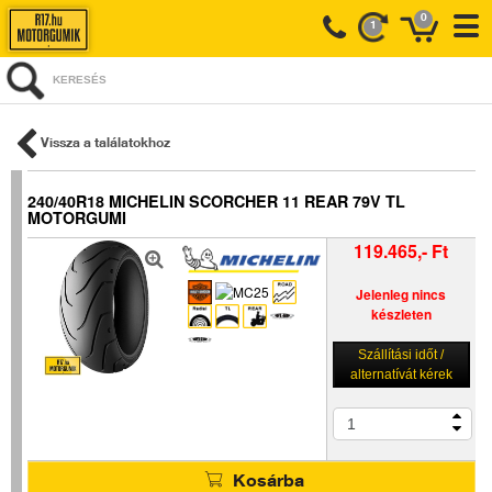
0
1
KERESÉS
Vissza a találatokhoz
240/40R18 MICHELIN SCORCHER 11 REAR 79V TL
MOTORGUMI
119.465,- Ft
Jelenleg nincs
készleten
Szállítási időt /
alternatívát kérek
Kosárba