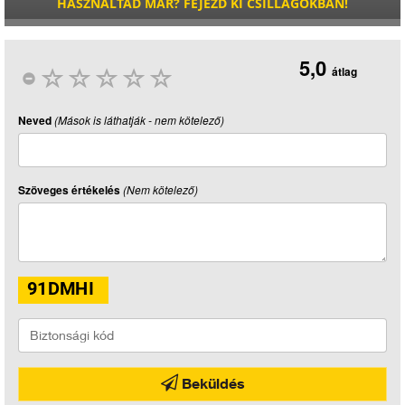
HASZNÁLTAD MÁR? FEJEZD KI CSILLAGOKBAN!
5,0
átlag
Neved
(Mások is láthatják - nem kötelező)
Szöveges értékelés
(Nem kötelező)
Beküldés