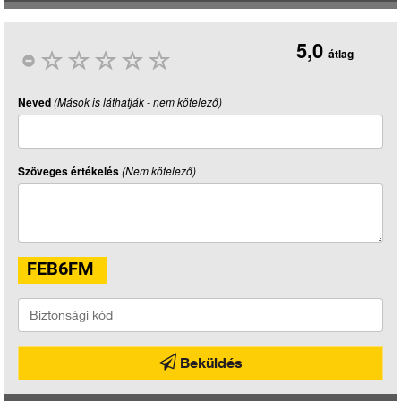
5,0
átlag
Neved
(Mások is láthatják - nem kötelező)
Szöveges értékelés
(Nem kötelező)
Beküldés