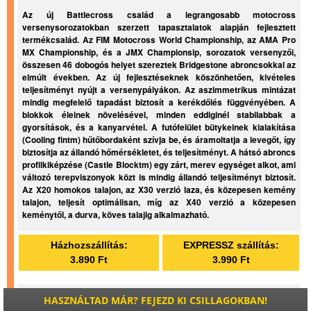
Az új Battlecross család a legrangosabb motocross
versenysorozatokban szerzett tapasztalatok alapján fejlesztett
termékcsalád. Az FIM Motocross World Championship, az AMA Pro
MX Championship, és a JMX Championsip, sorozatok versenyzői,
összesen 46 dobogós helyet szereztek Bridgestone abroncsokkal az
elmúlt években. Az új fejlesztéseknek köszönhetően, kivételes
teljesítményt nyújt a versenypályákon. Az aszimmetrikus mintázat
mindig megfelelő tapadást biztosít a kerékdőlés függvényében. A
blokkok éleinek növelésével, minden eddiginél stabilabbak a
gyorsítások, és a kanyarvétel. A futófelület bütykeinek kialakítása
(Cooling fintm) hűtőbordaként szívja be, és áramoltatja a levegőt, így
biztosítja az állandó hőmérsékletet, és teljesítményt. A hátsó abroncs
profilkiképzése (Castle Blocktm) egy zárt, merev egységet alkot, ami
változó terepviszonyok közt is mindig állandó teljesítményt biztosít.
Az X20 homokos talajon, az X30 verzió laza, és közepesen kemény
talajon, teljesít optimálisan, míg az X40 verzió a közepesen
keménytől, a durva, köves talajig alkalmazható.
Házhozszállítás:
EXPRESSZ szállítás:
3.890 Ft
3.990 Ft
HASZNÁLTAD MÁR? FEJEZD KI CSILLAGOKBAN!