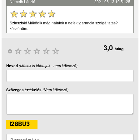
Németh László
2021-06-13 10:51:25
Sziasztok! Működik még nálatok a defekt garancia szolgáltatás?
köszönöm.
3,0
átlag
Neved
(Mások is láthatják - nem kötelező)
Szöveges értékelés
(Nem kötelező)