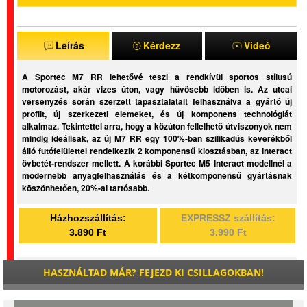
Leírás
Kérdezz
Videó
A Sportec M7 RR lehetővé teszi a rendkívül sportos stílusú
motorozást, akár vizes úton, vagy hűvösebb időben is. Az utcai
versenyzés során szerzett tapasztalatait felhasználva a gyártó új
profilt, új szerkezeti elemeket, és új komponens technológiát
alkalmaz. Tekintettel arra, hogy a közúton fellelhető útviszonyok nem
mindig ideálisak, az új M7 RR egy 100%-ban szilikadús keverékből
álló futófelülettel rendelkezik 2 komponensű kiosztásban, az Interact
övbetét-rendszer mellett. A korábbi Sportec M5 Interact modellnél a
modernebb anyagfelhasználás és a kétkomponensű gyártásnak
köszönhetően, 20%-al tartósabb.
Házhozszállítás:
EXPRESSZ szállítás:
3.890 Ft
3.990 Ft
HASZNÁLTAD MÁR? FEJEZD KI CSILLAGOKBAN!