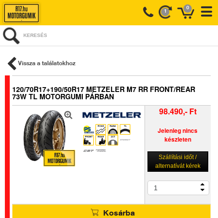
0
1
KERESÉS
Vissza a találatokhoz
120/70R17+190/50R17 METZELER M7 RR FRONT/REAR
73W TL MOTORGUMI PÁRBAN
98.490,- Ft
Jelenleg nincs
készleten
Szállítási időt /
alternatívát kérek
Kosárba