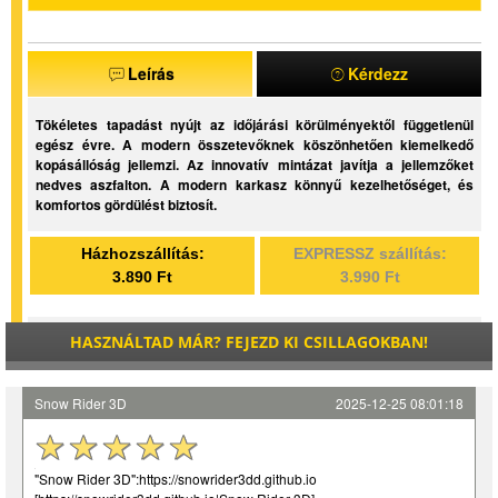
Leírás
Kérdezz
Tökéletes tapadást nyújt az időjárási körülményektől függetlenül
egész évre. A modern összetevőknek köszönhetően kiemelkedő
kopásállóság jellemzi. Az innovatív mintázat javítja a jellemzőket
nedves aszfalton. A modern karkasz könnyű kezelhetőséget, és
komfortos gördülést biztosít.
Házhozszállítás:
EXPRESSZ szállítás:
3.890 Ft
3.990 Ft
HASZNÁLTAD MÁR? FEJEZD KI CSILLAGOKBAN!
Snow Rider 3D
2025-12-25 08:01:18
"Snow Rider 3D":https://snowrider3dd.github.io