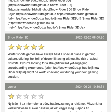
[https://snowrider3dd.github.io|Snow Rider 3D]
[[https://snowrider3dd.github.io Snow Rider 3D]]
[[https://snowrider3dd.github.io|Snow Rider 3D]] [Snow Rider
3d]url:https://snowrider3dd.github.io https://snowrider3dd.github.io
[url=https://snowrider3dd.github.io]Snow Rider 3D[/url] [Snow Rider 3D]
(https://snowrider3dd.github.io) <a
href="https://snowrider3dd.github.io">Snow Rider 3D</a>
Snow Rider 3D
2025-12-25 08:00:20
Winter sports games have always held a special place in gaming
culture, offering the thrill of downhill racing without the risk of actual
frostbite. If you're looking for a straightforward yet engaging
snowboarding experience, [url=https://snowrider3dd.github.io]Snow
Rider 3D[/url] might be worth checking out during your next gaming
session.
Junior
2024-06-21 10:30:51
Nyílván itt az interneten a pénz határozza meg a reklámot. Viszont, ha
valaki biztosan el akar hasalni, az ezt vegye meg. Sajnos én