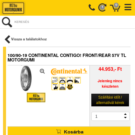
0
1
KERESÉS
Vissza a találatokhoz
100/90-19 CONTINENTAL CONTIGO! FRONT/REAR 57V TL
MOTORGUMI
44.953,- Ft
Jelenleg nincs
készleten
Szállítási időt /
alternatívát kérek
Kosárba