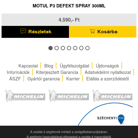
25MS 11,3 MM-ES ALUHÁZAS SZERELHETŐ SZEL
(FEKETE)
1.990,- Ft
Részletek
Kosárba
Kapcsolat
Blog
Ügyfélszolgálat
Újdonságok
Információk
Kiterjesztett Garancia
Adatvédelmi nyilatkozat
ÁSZF
Gyártói garancia
Karrier
Elállás a szerződéstől
A cookie-k segítenek minket a szolgáltatásnyújtásban.
A webhely használatával elfogadod a cookie-k használatát.