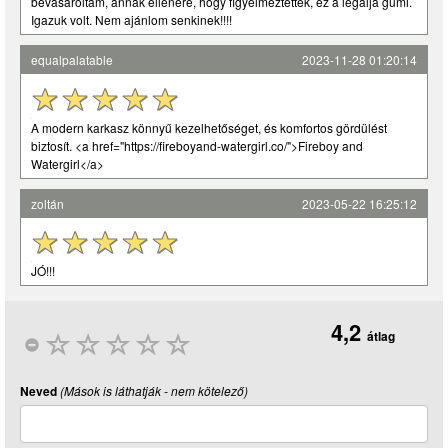
bevásároltam, annak ellenére, hogy figyelmeztettek, ez a legalja gumi.
Igazuk volt. Nem ajánlom senkinek!!!!
equalpalatable
2023-11-28 01:20:14
A modern karkasz könnyű kezelhetőséget, és komfortos gördülést
biztosít. <a href="https://fireboyand-watergirl.co/">Fireboy and
Watergirl</a>
zoltán
2023-05-22 16:25:12
JÓ!!!
4,2
átlag
Neved
(Mások is láthatják - nem kötelező)