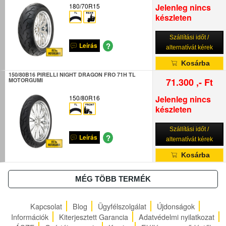
180/70R15
Jelenleg nincs
készleten
Szállítási időt /
?
Leírás
alternatívát kérek
Kosárba
150/80B16 PIRELLI NIGHT DRAGON FRO 71H TL
71.300 ,- Ft
MOTORGUMI
150/80R16
Jelenleg nincs
készleten
Szállítási időt /
?
Leírás
alternatívát kérek
Kosárba
MÉG TÖBB TERMÉK
Kapcsolat
Blog
Ügyfélszolgálat
Újdonságok
Információk
Kiterjesztett Garancia
Adatvédelmi nyilatkozat