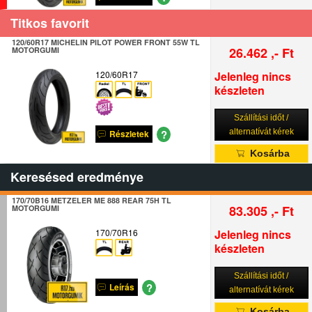
Titkos favorit
120/60R17 MICHELIN PILOT POWER FRONT 55W TL
26.462 ,- Ft
MOTORGUMI
120/60R17
Jelenleg nincs
készleten
Szállítási időt /
?
alternatívát kérek
Részletek
Kosárba
Keresésed eredménye
170/70B16 METZELER ME 888 REAR 75H TL
83.305 ,- Ft
MOTORGUMI
170/70R16
Jelenleg nincs
készleten
Szállítási időt /
?
Leírás
alternatívát kérek
Kosárba