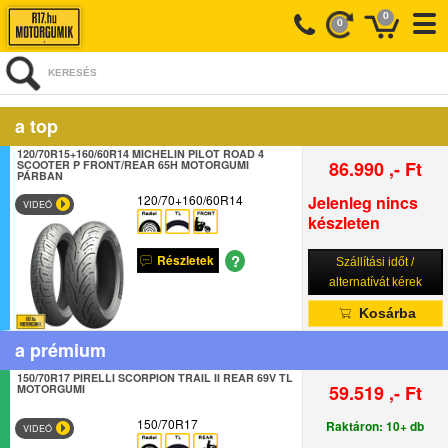
0
0
KERESÉS
a top
120/70R15+160/60R14 MICHELIN PILOT ROAD 4
86.990 ,- Ft
SCOOTER P FRONT/REAR 65H MOTORGUMI
PÁRBAN
120/70+160/60R14
Jelenleg nincs
VIDEÓ
készleten
?
Részletek
Szállítási időt /
alternatívát kérek
Kosárba
a prémium
150/70R17 PIRELLI SCORPION TRAIL II REAR 69V TL
59.519 ,- Ft
MOTORGUMI
150/70R17
Raktáron: 10+ db
VIDEÓ