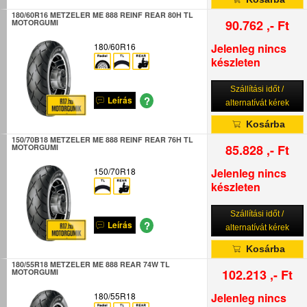
180/60R16 METZELER ME 888 REINF REAR 80H TL
90.762 ,- Ft
MOTORGUMI
180/60R16
Jelenleg nincs
készleten
Szállítási időt /
?
Leírás
alternatívát kérek
Kosárba
150/70B18 METZELER ME 888 REINF REAR 76H TL
85.828 ,- Ft
MOTORGUMI
150/70R18
Jelenleg nincs
készleten
Szállítási időt /
?
Leírás
alternatívát kérek
Kosárba
180/55R18 METZELER ME 888 REAR 74W TL
102.213 ,- Ft
MOTORGUMI
180/55R18
Jelenleg nincs