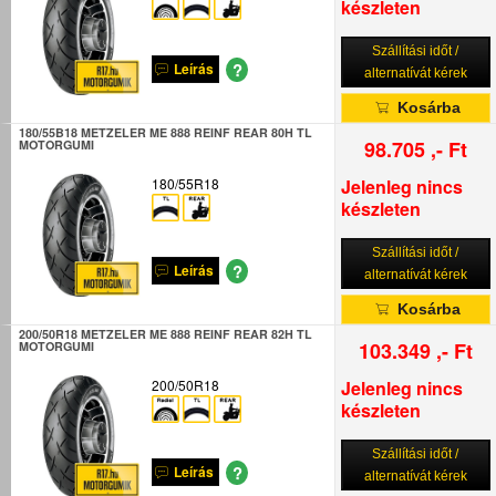
készleten
Szállítási időt /
?
Leírás
alternatívát kérek
Kosárba
180/55B18 METZELER ME 888 REINF REAR 80H TL
98.705 ,- Ft
MOTORGUMI
180/55R18
Jelenleg nincs
készleten
Szállítási időt /
?
Leírás
alternatívát kérek
Kosárba
200/50R18 METZELER ME 888 REINF REAR 82H TL
103.349 ,- Ft
MOTORGUMI
200/50R18
Jelenleg nincs
készleten
Szállítási időt /
?
Leírás
alternatívát kérek