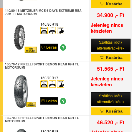
Kosárba
140/80-18 METZELER MCE 6 DAYS EXTREME REA
34.900 ,- Ft
70M TT MOTORGUMI
140/80R18
Jelenleg nincs
készleten
Szállítási időt /
?
Leírás
alternatívát kérek
Kosárba
150/70-17 PIRELLI SPORT DEMON REAR 69H TL
51.565 ,- Ft
MOTORGUMI
150/70R17
Jelenleg nincs
készleten
Szállítási időt /
?
Leírás
alternatívát kérek
Kosárba
130/70-18 PIRELLI SPORT DEMON REAR 63H TL
46.520 ,- Ft
MOTORGUMI
130/70R18