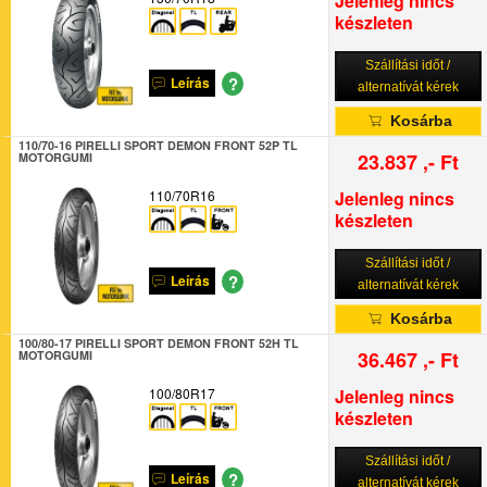
Jelenleg nincs
készleten
Szállítási időt /
?
Leírás
alternatívát kérek
Kosárba
110/70-16 PIRELLI SPORT DEMON FRONT 52P TL
23.837 ,- Ft
MOTORGUMI
110/70R16
Jelenleg nincs
készleten
Szállítási időt /
?
Leírás
alternatívát kérek
Kosárba
100/80-17 PIRELLI SPORT DEMON FRONT 52H TL
36.467 ,- Ft
MOTORGUMI
100/80R17
Jelenleg nincs
készleten
Szállítási időt /
?
Leírás
alternatívát kérek