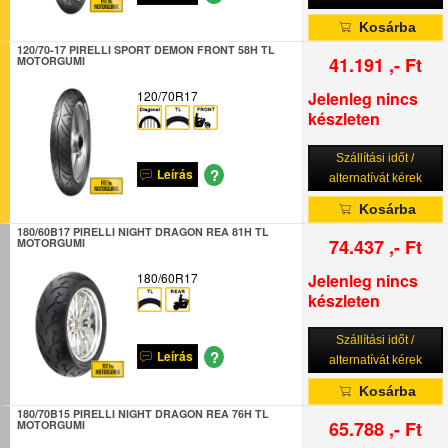
Kosárba
120/70-17 PIRELLI SPORT DEMON FRONT 58H TL
41.191 ,- Ft
MOTORGUMI
120/70R17
Jelenleg nincs
készleten
Szállítási időt /
?
Leírás
alternatívát kérek
Kosárba
180/60B17 PIRELLI NIGHT DRAGON REA 81H TL
74.437 ,- Ft
MOTORGUMI
180/60R17
Jelenleg nincs
készleten
Szállítási időt /
?
Leírás
alternatívát kérek
Kosárba
180/70B15 PIRELLI NIGHT DRAGON REA 76H TL
65.788 ,- Ft
MOTORGUMI